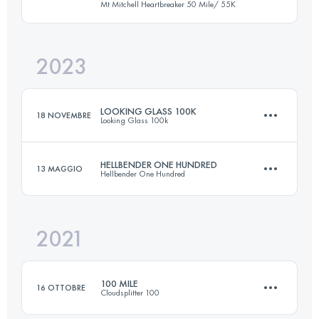
Mt Mitchell Heartbreaker 50 Mile/ 55K
100 KM
2950 M+
2023
80.5 KM
3310 M+
Accedi per visualizzare l'UTMB Index
LOOKING GLASS 100K
18 NOVEMBRE
Looking Glass 100k
Accedi per visualizzare l'UTMB Index
HELLBENDER ONE HUNDRED
13 MAGGIO
Hellbender One Hundred
100 KM
4145 M+
2021
163 KM
7315 M+
Accedi per visualizzare l'UTMB Index
100 MILE
16 OTTOBRE
Cloudsplitter 100
Accedi per visualizzare l'UTMB Index