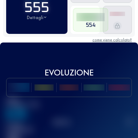
555
Dettagli
554
come viene calcolato?
EVOLUZIONE
Miglior
punteggio UTMB
636
TOP
10
2
Gara(e)
completata(e)