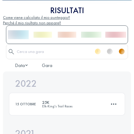
RISULTATI
Come viene calcolato il mio punteggio?
Perché il mio risultato non appare?
Data
Gara
2022
25K
15 OTTOBRE
Elk-King's Trail Races
2021
21.9 KM
1400 M+