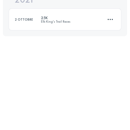
25K
2 OTTOBRE
Elk-King's Trail Races
Accedi per visualizzare l'UTMB Index
21.9 KM
1400 M+
Accedi per visualizzare l'UTMB Index