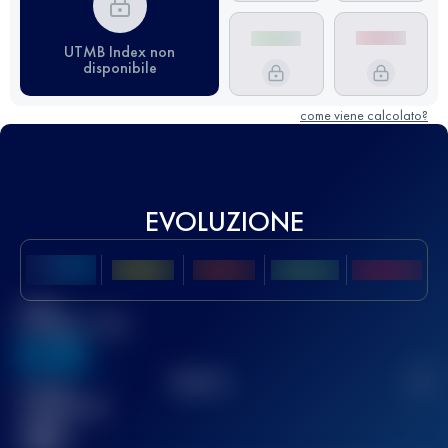
UTMB Index non
disponibile
come viene calcolato?
EVOLUZIONE
Miglior
punteggio UTMB
636
TOP
10
2
Gara(e)
completata(e)
32