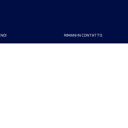
 NOI
RIMANI IN CONTATTO
zzazioni
FAQ
 di corsa
Contattaci
MyUTMB+