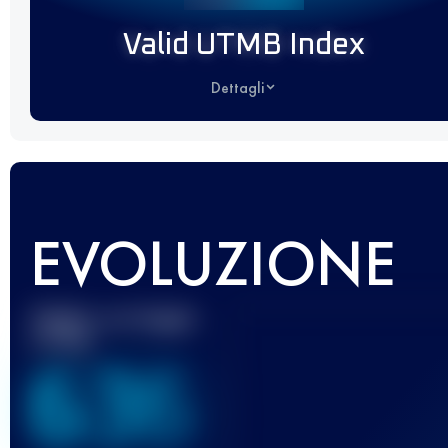
Valid UTMB Index
Dettagli
EVOLUZIONE
Miglior punteggio
UTMB
636