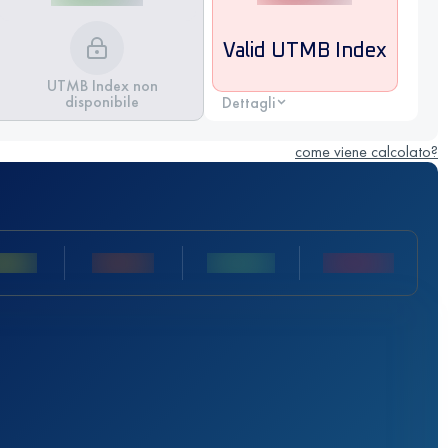
Valid UTMB Index
UTMB Index non
disponibile
Dettagli
come viene calcolato?