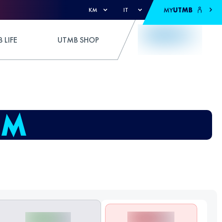
MY
UTMB
KM
IT
 LIFE
UTMB SHOP