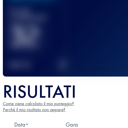
Gara(e)
completata(e)
32
2
TOP
10
RISULTATI
Come viene calcolato il mio punteggio?
Perché il mio risultato non appare?
Data
Gara