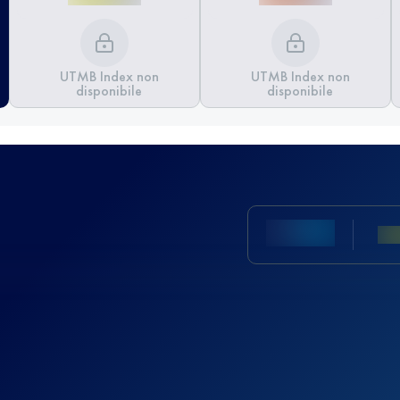
UTMB Index non
UTMB Index non
disponibile
disponibile