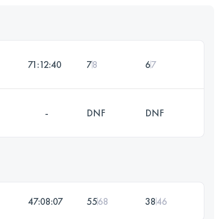
71:12:40
7
8
6
7
-
DNF
DNF
47:08:07
55
68
38
46