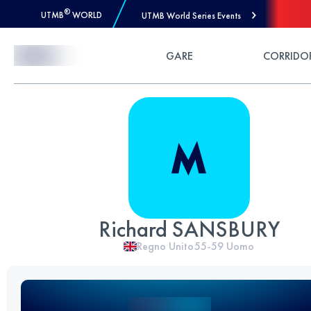
®
UTMB
WORLD
UTMB World Series Events
Skip to Content
GARE
CORRIDO
Richard SANSBURY
Regno Unito
55-59
Uomo