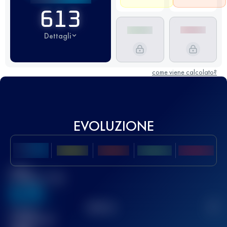
613
Dettagli
come viene calcolato?
EVOLUZIONE
Miglior
punteggio UTMB
636
TOP
10
2
Gara(e)
completata(e)