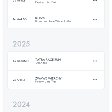
25 APRILE
Pieniny Ultra-Trail
22.5 KM
1005 M+
BTR25
14 MARZO
Baran Trail Race Winter Edition
43.5 KM
2060 M+
Accedi per visualizzare l'UTMB Index
2025
25.3 KM
1320 M+
Accedi per visualizzare l'UTMB Index
TATRA RACE RUN
15 GIUGNO
TATRA FEST
Accedi per visualizzare l'UTMB Index
ŻWAWE WIERCHY
26 APRILE
Pieniny Ultra-Trail
27 KM
1700 M+
2024
33.4 KM
1600 M+