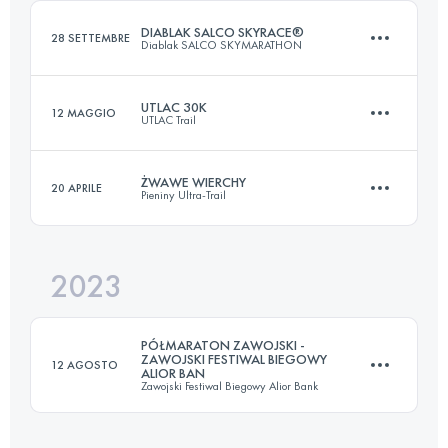
Accedi per visualizzare l'UTMB Index
DIABLAK SALCO SKYRACE®
28 SETTEMBRE
Diablak SALCO SKYMARATHON
Accedi per visualizzare l'UTMB Index
UTLAC 30K
12 MAGGIO
UTLAC Trail
22 KM
1900 M+
ŻWAWE WIERCHY
20 APRILE
Pieniny Ultra-Trail
31.5 KM
1872 M+
Accedi per visualizzare l'UTMB Index
2023
33.4 KM
1600 M+
Accedi per visualizzare l'UTMB Index
PÓŁMARATON ZAWOJSKI -
ZAWOJSKI FESTIWAL BIEGOWY
12 AGOSTO
ALIOR BAN
Zawojski Festiwal Biegowy Alior Bank
Accedi per visualizzare l'UTMB Index