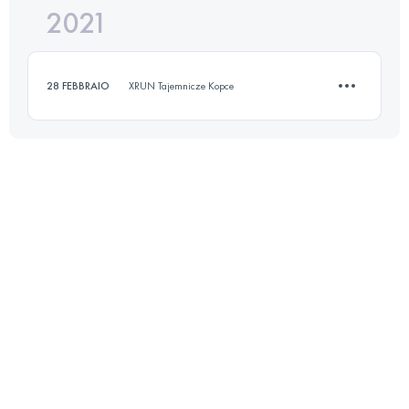
2021
21 KM
630 M+
28 FEBBRAIO
XRUN Tajemnicze Kopce
Accedi per visualizzare l'UTMB Index
13.4 KM
410 M+
Accedi per visualizzare l'UTMB Index