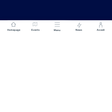
Homepage
Events
News
Accedi
Menu
UNISCITI A NOI
Sponsorizzazioni
Direttori di corsa