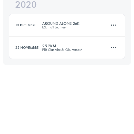
2020
30 KM
1381 M+
Accedi per visualizzare l'UTMB Index
AROUND ALONE 26K
13 DICEMBRE
IZU Trail Journey
Accedi per visualizzare l'UTMB Index
25.2KM
22 NOVEMBRE
FTR Chichibu＆ Okumusashi
25.8 KM
1040 M+
25 KM
1290 M+
Accedi per visualizzare l'UTMB Index
Accedi per visualizzare l'UTMB Index