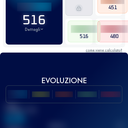
451
516
Dettagli
516
480
come viene calcolato?
EVOLUZIONE
Miglior
punteggio UTMB
636
TOP
10
2