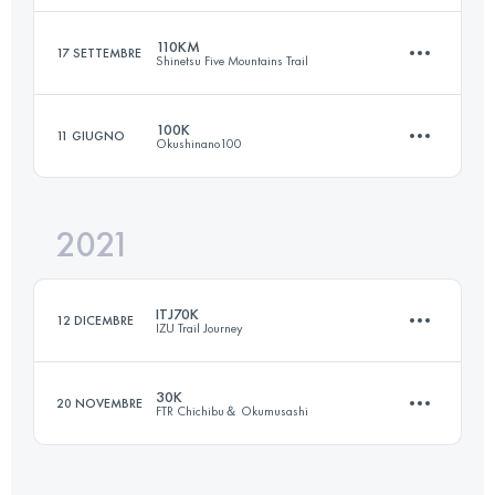
Accedi per visualizzare l'UTMB Index
110KM
17 SETTEMBRE
Shinetsu Five Mountains Trail
29 KM
1380 M+
100K
11 GIUGNO
Okushinano100
109 KM
5330 M+
Accedi per visualizzare l'UTMB Index
2021
100.8 KM
4680 M+
Accedi per visualizzare l'UTMB Index
ITJ70K
12 DICEMBRE
IZU Trail Journey
Accedi per visualizzare l'UTMB Index
30K
20 NOVEMBRE
FTR Chichibu＆ Okumusashi
69.1 KM
3242 M+