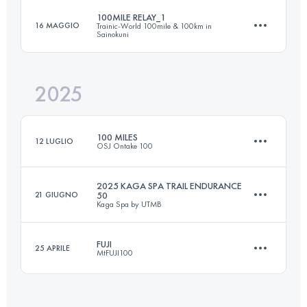
100MILE RELAY_1
16 MAGGIO
Trainic-World 100mile & 100km in
Sainokuni
100.1 KM
3953 M+
2025
Staffetta
55 KM
3550 M+
Accedi per visualizzare l'UTMB Index
100 MILES
12 LUGLIO
OSJ Ontake 100
2025 KAGA SPA TRAIL ENDURANCE
Accedi per visualizzare l'UTMB Index
21 GIUGNO
50
Kaga Spa by UTMB
152.2 KM
5352 M+
FUJI
25 APRILE
MtFUJI100
58.2 KM
2703 M+
Accedi per visualizzare l'UTMB Index