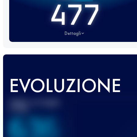
477
Dettagli
EVOLUZIONE
Miglior punteggio
UTMB
636