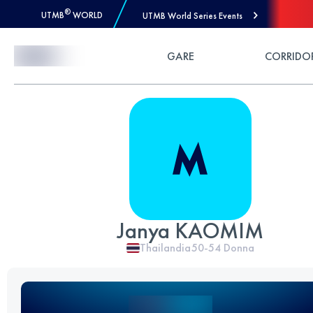
®
UTMB
WORLD
UTMB World Series Events
Skip to Content
GARE
CORRIDO
Janya KAOMIM
Thailandia
50-54
Donna