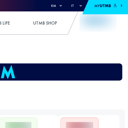
MY
UTMB
KM
IT
 LIFE
UTMB SHOP