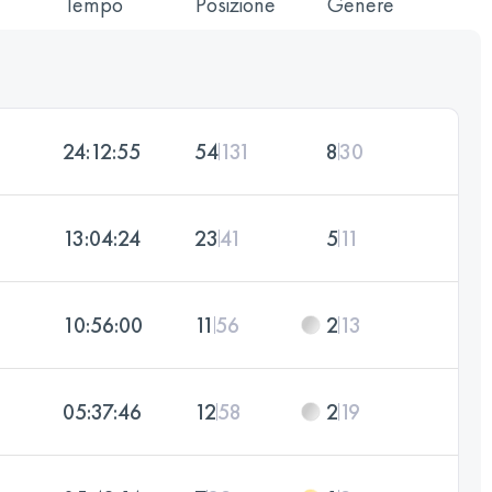
Tempo
Posizione
Genere
24:12:55
54
131
8
30
13:04:24
23
41
5
11
10:56:00
11
56
2
13
05:37:46
12
58
2
19