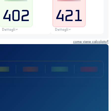
402
421
Dettagli
Dettagli
come viene calcolato?