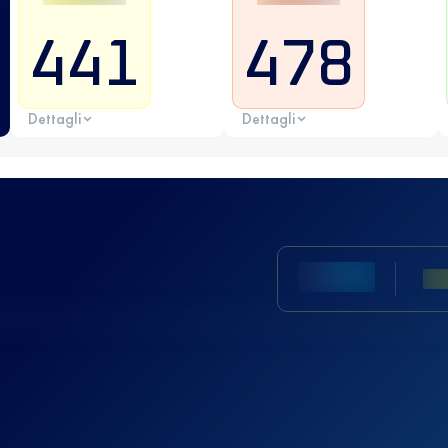
441
478
Dettagli
Dettagli