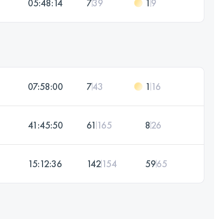
05:48:14
7
39
1
9
07:58:00
7
43
1
16
41:45:50
61
165
8
26
15:12:36
142
154
59
65