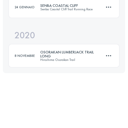
Accedi per visualizzare l'UTMB Index
SENBA COASTAL CLIFF
24 GENNAIO
Senba Coastal Cliff Trail Running Race
39 KM
2000 M+
Accedi per visualizzare l'UTMB Index
2020
36.7 KM
2360 M+
Accedi per visualizzare l'UTMB Index
OSORAKAN LUMBERJACK TRAIL
8 NOVEMBRE
LONG
Hiroshima Osorakan Trail
Accedi per visualizzare l'UTMB Index
38.5 KM
3260 M+
Accedi per visualizzare l'UTMB Index