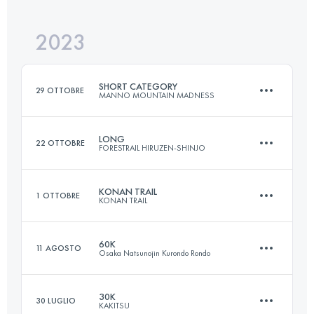
Accedi per visualizzare l'UTMB Index
2023
47.2 KM
3680 M+
Accedi per visualizzare l'UTMB Index
SHORT CATEGORY
29 OTTOBRE
MANNO MOUNTAIN MADNESS
Accedi per visualizzare l'UTMB Index
LONG
22 OTTOBRE
FORESTRAIL HIRUZEN-SHINJO
43.5 KM
2230 M+
KONAN TRAIL
1 OTTOBRE
KONAN TRAIL
68 KM
3280 M+
Accedi per visualizzare l'UTMB Index
60K
11 AGOSTO
Osaka Natsunojin Kurondo Rondo
33.7 KM
1320 M+
Accedi per visualizzare l'UTMB Index
30K
30 LUGLIO
KAKITSU