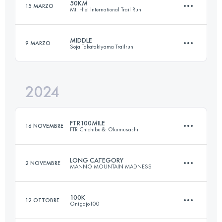
50KM
15 MARZO
Mt. Hiei International Trail Run
174.3 KM
7251 M+
Accedi per visualizzare l'UTMB Index
MIDDLE
9 MARZO
Soja Takatakiyama Trailrun
48.6 KM
3010 M+
Accedi per visualizzare l'UTMB Index
2024
30 KM
1560 M+
Accedi per visualizzare l'UTMB Index
FTR100MILE
16 NOVEMBRE
FTR Chichibu＆ Okumusashi
Accedi per visualizzare l'UTMB Index
LONG CATEGORY
2 NOVEMBRE
MANNO MOUNTAIN MADNESS
163.7 KM
8890 M+
100K
12 OTTOBRE
Onigajo100
160 KM
11200 M+