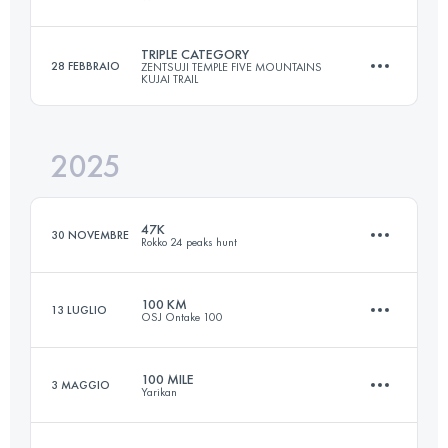
80.1 KM
5270 M+
TRIPLE CATEGORY
28 FEBBRAIO
ZENTSUJI TEMPLE FIVE MOUNTAINS
KUJAI TRAIL
47 KM
2274 M+
Accedi per visualizzare l'UTMB Index
2025
47.2 KM
3680 M+
Accedi per visualizzare l'UTMB Index
47K
30 NOVEMBRE
Rokko 24 peaks hunt
Accedi per visualizzare l'UTMB Index
100 KM
13 LUGLIO
OSJ Ontake 100
48.1 KM
2794 M+
100 MILE
3 MAGGIO
Yarikan
99.5 KM
3395 M+
Accedi per visualizzare l'UTMB Index