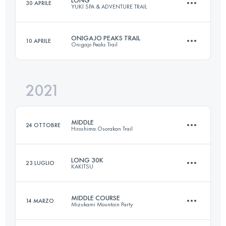
30 APRILE
YUKI SPA & ADVENTURE TRAIL
36 KM
2050 M+
Accedi per visualizzare l'UTMB Index
ONIGAJO PEAKS TRAIL
10 APRILE
Onigajo Peaks Trail
36 KM
1480 M+
Accedi per visualizzare l'UTMB Index
2021
53 KM
3510 M+
Accedi per visualizzare l'UTMB Index
MIDDLE
24 OTTOBRE
Hiroshima Osorakan Trail
Accedi per visualizzare l'UTMB Index
LONG 30K
23 LUGLIO
KAKITSU
29.1 KM
2050 M+
MIDDLE COURSE
14 MARZO
Mizukami Mountain Party
30 KM
1550 M+