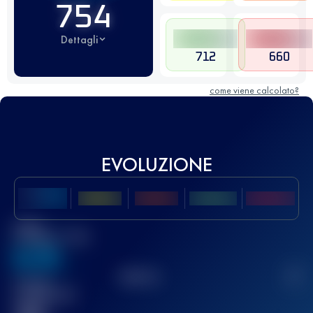
754
Dettagli
712
660
come viene calcolato?
EVOLUZIONE
Miglior
punteggio UTMB
636
TOP
10
2
Gara(e)
completata(e)