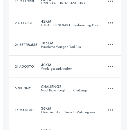
15 OTTOBRE
FORESTRAIL HIRUZEN-SHINJO
Accedi per visualizzare l'UTMB Index
42KM
2 OTTOBRE
TOSASHIONOMICHI Trail-running Race
68 KM
3280 M+
105KM
24 SETTEMBRE
Hiroshima Wangan Trail Run
42.1 KM
1980 M+
Accedi per visualizzare l'UTMB Index
40KM
21 AGOSTO
World geopark trailrun
107 KM
6180 M+
Accedi per visualizzare l'UTMB Index
CHALLENGE
5 GIUGNO
Nagi Peaks Tough Trail Challenge
39.3 KM
1710 M+
Accedi per visualizzare l'UTMB Index
36KM
15 MAGGIO
Okushimanto Trailrace In Matubagawa
58 KM
4360 M+
Accedi per visualizzare l'UTMB Index
LONG