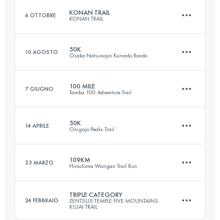
Accedi per visualizzare l'UTMB Index
KONAN TRAIL
6 OTTOBRE
KONAN TRAIL
100 KM
4700 M+
Accedi per visualizzare l'UTMB Index
50K
10 AGOSTO
Osaka Natsunojin Kurondo Rondo
33.7 KM
1320 M+
Accedi per visualizzare l'UTMB Index
100 MILE
7 GIUGNO
Tamba 100 Adventure Trail
52.8 KM
2593 M+
Accedi per visualizzare l'UTMB Index
50K
14 APRILE
Onigajo Peaks Trail
168 KM
16210 M+
Accedi per visualizzare l'UTMB Index
109KM
23 MARZO
Hiroshima Wangan Trail Run
50 KM
3700 M+
Accedi per visualizzare l'UTMB Index
TRIPLE CATEGORY
24 FEBBRAIO
ZENTSUJI TEMPLE FIVE MOUNTAINS
KUJAI TRAIL
107 KM
6180 M+