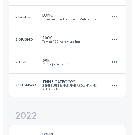
60.2 KM
3080 M+
Accedi per visualizzare l'UTMB Index
LONG
9 LUGLIO
Okushimanto Trailrace In Matubagawa
31.2 KM
1710 M+
Accedi per visualizzare l'UTMB Index
100K
2 GIUGNO
Tamba 100 Adventure Trail
35.6 KM
1980 M+
Accedi per visualizzare l'UTMB Index
50K
9 APRILE
Onigajo Peaks Trail
103 KM
9600 M+
Accedi per visualizzare l'UTMB Index
TRIPLE CATEGORY
25 FEBBRAIO
ZENTSUJI TEMPLE FIVE MOUNTAINS
KUJAI TRAIL
50 KM
3600 M+
Accedi per visualizzare l'UTMB Index
2022
47.2 KM
3680 M+
Accedi per visualizzare l'UTMB Index
LONG