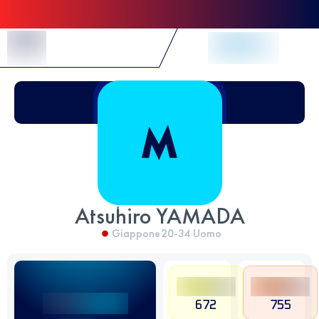
Skip to Content
Atsuhiro YAMADA
Giappone
20-34
Uomo
672
755