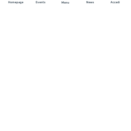
Homepage
Events
News
Accedi
Menu
UNISCITI A NOI
Sponsorizzazioni
Direttori di corsa