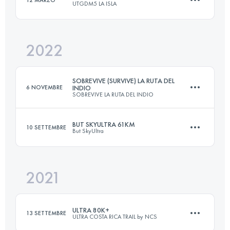
12 MARZO
UTGDM5 LA ISLA
25 KM
2093 M+
Accedi per visualizzare l'UTMB Index
2022
67 KM
1520 M+
Accedi per visualizzare l'UTMB Index
SOBREVIVE (SURVIVE) LA RUTA DEL
6 NOVEMBRE
INDIO
SOBREVIVE LA RUTA DEL INDIO
Accedi per visualizzare l'UTMB Index
BUT SKYULTRA 61KM
10 SETTEMBRE
But SkyUltra
62 KM
3100 M+
2021
56.8 KM
3150 M+
Accedi per visualizzare l'UTMB Index
ULTRA 80K+
13 SETTEMBRE
ULTRA COSTA RICA TRAIL by NCS