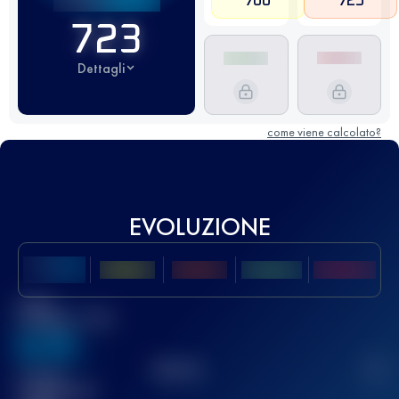
700
725
723
Dettagli
come viene calcolato?
EVOLUZIONE
Miglior
punteggio UTMB
636
TOP
10
2
Gara(e)
completata(e)