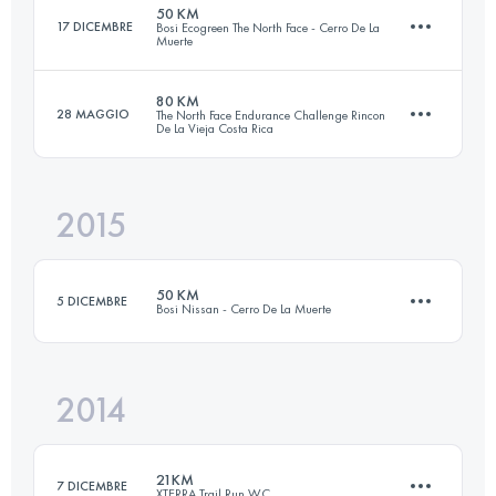
50 KM
17 DICEMBRE
Bosi Ecogreen The North Face - Cerro De La
Muerte
Accedi per visualizzare l'UTMB Index
80 KM
28 MAGGIO
The North Face Endurance Challenge Rincon
De La Vieja Costa Rica
46.4 KM
3090 M+
2015
77.6 KM
1750 M+
Accedi per visualizzare l'UTMB Index
50 KM
5 DICEMBRE
Bosi Nissan - Cerro De La Muerte
Accedi per visualizzare l'UTMB Index
2014
46.4 KM
3090 M+
21KM
7 DICEMBRE
XTERRA Trail Run WC