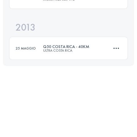
Accedi per visualizzare l'UTMB Index
2013
21.1 KM
520 M+
Q50 COSTA RICA - 40KM
25 MAGGIO
ULTRA COSTA RICA
Accedi per visualizzare l'UTMB Index
42 KM
2000 M+
Accedi per visualizzare l'UTMB Index