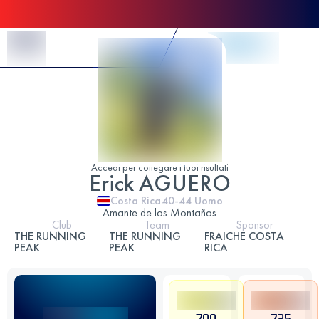
Skip to Content
Accedi per collegare i tuoi risultati
Erick AGUERO
Costa Rica
40-44
Uomo
Amante de las Montañas
Club
Team
Sponsor
THE RUNNING
THE RUNNING
FRAICHE COSTA
PEAK
PEAK
RICA