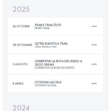
2025
6 Tappe
239.6 KM
9731 M+
PEAKS TRAIL ÉLITE
26 OTTOBRE
PEAKS TRAIL
ULTRA DANTICA TRAIL
Accedi per visualizzare l'UTMB Index
28 SETTEMBRE
Ultra Dantica Trail
22 KM
2200 M+
SOBREVIVE LA RUTA DEL INDIO 4
3 AGOSTO
2025 50KMS
SOBREVIVE LA RUTA DEL INDIO
50 KM
2600 M+
Accedi per visualizzare l'UTMB Index
UTGDM6 LAS ISLA
8 APRILE
UTGDM5 LA ISLA
50 KM
2536 M+
Accedi per visualizzare l'UTMB Index
2024
67 KM
1389 M+