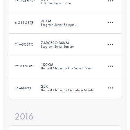
15 DICEMBRE
Ecogreen Series Irazu
Accedi per visualizzare l'UTMB Index
30KM
6 OTTOBRE
Ecogreen Series Sarapiqui
31.1 KM
1530 M+
ZARCERO 30KM
11 AGOSTO
Ecogreen Series Zarcero
32.6 KM
790 M+
Accedi per visualizzare l'UTMB Index
100KM
26 MAGGIO
The Trail Challenge Rincón de la Vieja
29.6 KM
1060 M+
Accedi per visualizzare l'UTMB Index
25K
17 MARZO
The Trail Challenge Cerro de la Muerte
100 KM
1980 M+
Accedi per visualizzare l'UTMB Index
2016
25.5 KM
1500 M+
Accedi per visualizzare l'UTMB Index