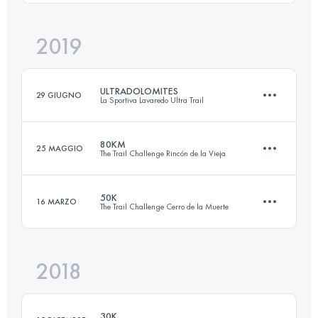
Accedi per visualizzare l'UTMB Index
2019
80 KM
4020 M+
ULTRADOLOMITES
29 GIUGNO
La Sportiva Lavaredo Ultra Trail
Accedi per visualizzare l'UTMB Index
80KM
25 MAGGIO
The Trail Challenge Rincón de la Vieja
87.3 KM
4660 M+
50K
16 MARZO
The Trail Challenge Cerro de la Muerte
78.6 KM
1640 M+
Accedi per visualizzare l'UTMB Index
2018
53.3 KM
2470 M+
Accedi per visualizzare l'UTMB Index
30K