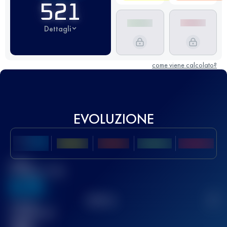
521
Dettagli
come viene calcolato?
EVOLUZIONE
Miglior
punteggio UTMB
636
TOP
10
2
Gara(e)
completata(e)