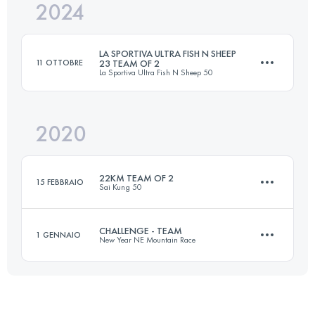
2024
Squadra
31 KM
2300 M+
LA SPORTIVA ULTRA FISH N SHEEP
11 OTTOBRE
23 TEAM OF 2
La Sportiva Ultra Fish N Sheep 50
Accedi per visualizzare l'UTMB Index
2020
Squadra
23.8 KM
1648 M+
22KM TEAM OF 2
15 FEBBRAIO
Sai Kung 50
Accedi per visualizzare l'UTMB Index
CHALLENGE - TEAM
1 GENNAIO
New Year NE Mountain Race
Squadra
22.4 KM
1060 M+
Squadra