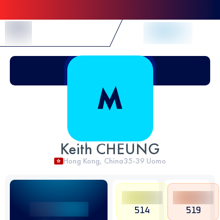
Skip to Content
Keith CHEUNG
Hong Kong, China
35-39
Uomo
514
519