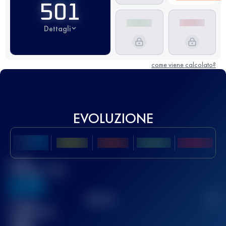
501
Dettagli
come viene calcolato?
EVOLUZIONE
Miglior
punteggio UTMB
636
TOP
10
2
Gara(e)
completata(e)