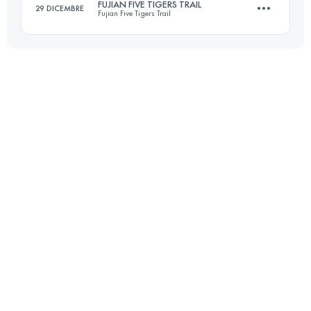
FUJIAN FIVE TIGERS TRAIL
29 DICEMBRE
Fujian Five Tigers Trail
Accedi per visualizzare l'UTMB Index
48.5 KM
2290 M+
Accedi per visualizzare l'UTMB Index