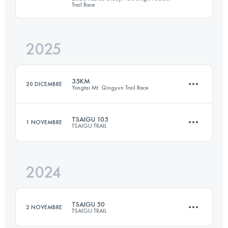
Trail Race
50.2 KM
3235 M+
2025
38 KM
1718 M+
Accedi per visualizzare l'UTMB Index
35KM
20 DICEMBRE
Yongtai Mt. Qingyun Trail Race
Accedi per visualizzare l'UTMB Index
TSAIGU 105
1 NOVEMBRE
TSAIGU TRAIL
31.8 KM
2510 M+
2024
106.9 KM
6677 M+
Accedi per visualizzare l'UTMB Index
TSAIGU 50
2 NOVEMBRE
TSAIGU TRAIL
Accedi per visualizzare l'UTMB Index