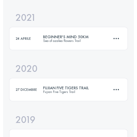
2021
56.4 KM
2670 M+
BEGINNER'S MIND 50KM
24 APRILE
Sea of azalea flowers Trail
Accedi per visualizzare l'UTMB Index
2020
46.8 KM
2260 M+
FUJIAN FIVE TIGERS TRAIL
27 DICEMBRE
Fujian Five Tigers Trail
Accedi per visualizzare l'UTMB Index
2019
49.4 KM
2380 M+