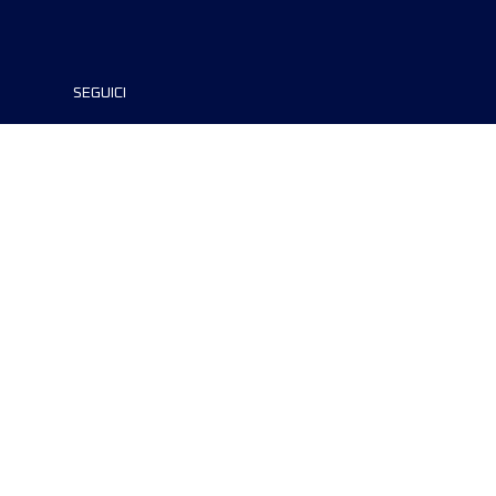
SEGUICI
©2024 UTMB® all rights reserved. Ultra-
Trail® and UTMB® are registered
trademarks..