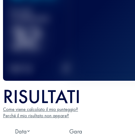
Gara(e)
completata(e)
32
2
TOP
10
RISULTATI
Come viene calcolato il mio punteggio?
Perché il mio risultato non appare?
Data
Gara