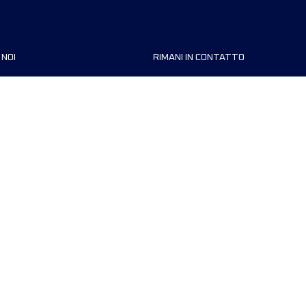
 NOI
RIMANI IN CONTATTO
zzazioni
FAQ
 di corsa
Contattaci
MyUTMB+
Informativa sulla privacy
Preferenze dei cookie