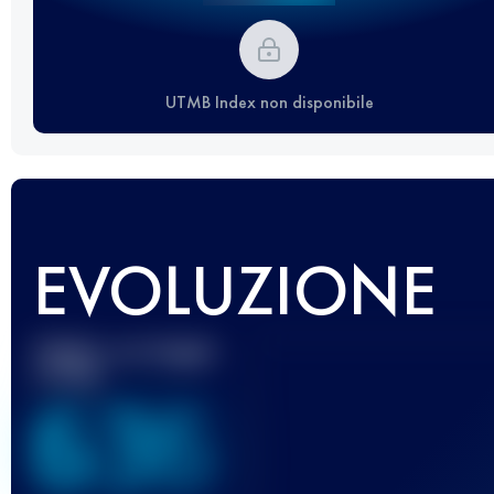
UTMB Index non disponibile
EVOLUZIONE
Miglior punteggio
UTMB
636