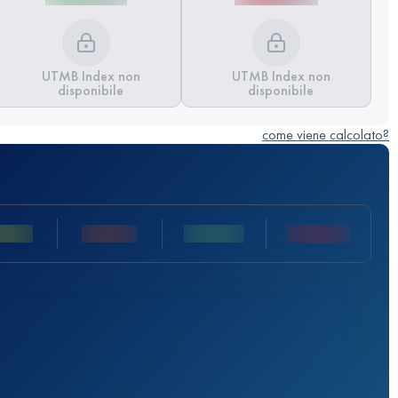
UTMB Index non
UTMB Index non
disponibile
disponibile
come viene calcolato?