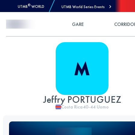
®
UTMB
WORLD
UTMB World Series Events
Skip to Content
GARE
CORRIDO
Jeffry PORTUGUEZ
Costa Rica
40-44
Uomo