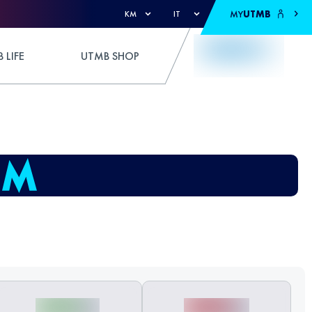
MY
UTMB
KM
IT
 LIFE
UTMB SHOP