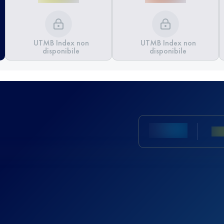
UTMB Index non
UTMB Index non
disponibile
disponibile