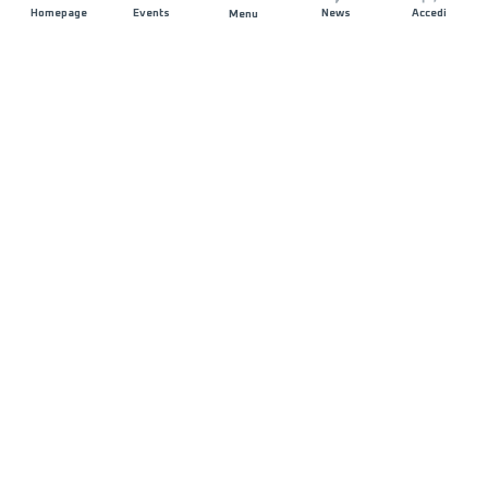
Homepage
Events
News
Accedi
Menu
UNISCITI A NOI
Sponsorizzazioni
Direttori di corsa