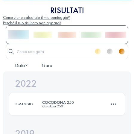
RISULTATI
Come viene calcolato il mio punteggio?
Perché il mio risultato non appare?
Data
Gara
2022
COCODONA 250
3 MAGGIO
Cocodona 250
2019
409.5 KM
10200 M+