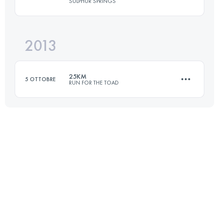
SULPHUR SPRINGS
161 KM
3120 M+
2013
80.5 KM
1610 M+
Accedi per visualizzare l'UTMB Index
25KM
5 OTTOBRE
RUN FOR THE TOAD
Accedi per visualizzare l'UTMB Index
25 KM
625 M+
Accedi per visualizzare l'UTMB Index