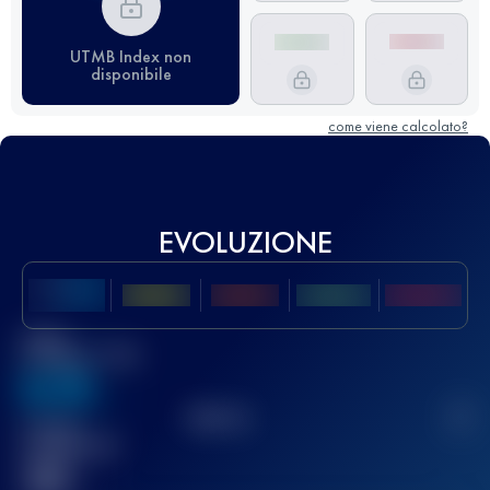
UTMB Index non
disponibile
come viene calcolato?
EVOLUZIONE
Miglior
punteggio UTMB
636
TOP
10
2
Gara(e)
completata(e)
32