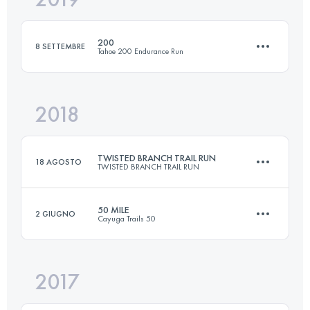
200
8 SETTEMBRE
Tahoe 200 Endurance Run
Accedi per visualizzare l'UTMB Index
2018
308.9 KM
10190 M+
TWISTED BRANCH TRAIL RUN
18 AGOSTO
TWISTED BRANCH TRAIL RUN
Accedi per visualizzare l'UTMB Index
50 MILE
2 GIUGNO
Cayuga Trails 50
104.2 KM
3160 M+
2017
81.7 KM
3050 M+
Accedi per visualizzare l'UTMB Index