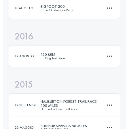
BIGFOOT 200
11 AGOSTO
Bigfoot Endurance Runs
Accedi per visualizzare l'UTMB Index
2016
300.9 KM
11390 M+
120 MILE
12 AGOSTO
Fat Dog Trail Race
Accedi per visualizzare l'UTMB Index
2015
193.4 KM
8920 M+
HALIBURTON FOREST TRAIL RACE -
12 SETTEMBRE
100 MILES
Haliburton Forest Trail Race
Accedi per visualizzare l'UTMB Index
SULPHUR SPRINGS 50 MILES
23 MAGGIO