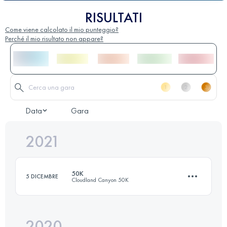
RISULTATI
Come viene calcolato il mio punteggio?
Perché il mio risultato non appare?
Data
Gara
2021
50K
5 DICEMBRE
Cloudland Canyon 50K
2020
52.5 KM
2380 M+