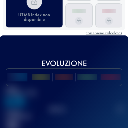
UTMB Index non
disponibile
come viene calcolato?
EVOLUZIONE
Miglior
punteggio UTMB
636
TOP
10
2
Gara(e)
completata(e)
32