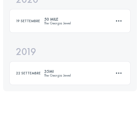
50 MILE
19 SETTEMBRE
The Georgia Jewel
Accedi per visualizzare l'UTMB Index
2019
83 KM
2480 M+
35MI
22 SETTEMBRE
The Georgia Jewel
Accedi per visualizzare l'UTMB Index
61.8 KM
1700 M+
Accedi per visualizzare l'UTMB Index