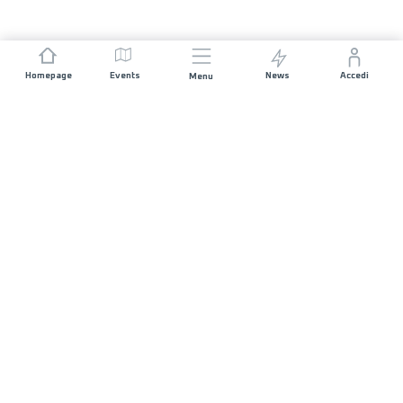
Homepage
Events
News
Accedi
Menu
UNISCITI A NOI
Sponsorizzazioni