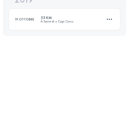
55 KM
19 OTTOBRE
A Serra di u Capi Corsu
Accedi per visualizzare l'UTMB Index
56.8 KM
2980 M+
Accedi per visualizzare l'UTMB Index