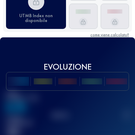
UTMB Index non
disponibile
come viene calcolato?
EVOLUZIONE
Miglior
punteggio UTMB
636
TOP
10
2
Gara(e)
completata(e)
32