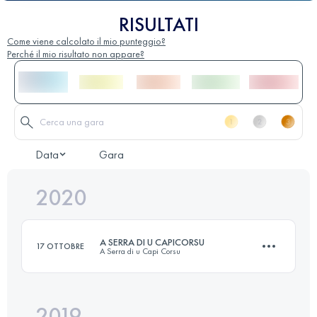
RISULTATI
Come viene calcolato il mio punteggio?
Perché il mio risultato non appare?
Data
Gara
2020
A SERRA DI U CAPICORSU
17 OTTOBRE
A Serra di u Capi Corsu
2019
56.5 KM
2825 M+