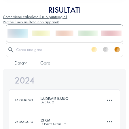
RISULTATI
Come viene calcolato il mio punteggio?
Perché il mio risultato non appare?
Data
Gara
2024
LA DEMIE BARJO
16 GIUGNO
LA BARJO
21KM
26 MAGGIO
Le Havre Urban Trail
52.1 KM
1230 M+