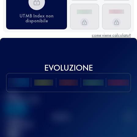
UTMB Index non
disponibile
come viene calcolato?
EVOLUZIONE
Miglior
punteggio UTMB
636
TOP
10
2
Gara(e)
completata(e)
32