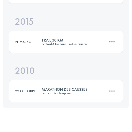
2015
21 KM
500 M+
Accedi per visualizzare l'UTMB Index
TRAIL 30 KM
21 MARZO
Ecotrail® De Paris Ile-De-France
Accedi per visualizzare l'UTMB Index
2010
30.9 KM
440 M+
MARATHON DES CAUSSES
22 OTTOBRE
Festival Des Templiers
Accedi per visualizzare l'UTMB Index
40 KM
2000 M+