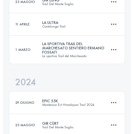
GIR LUNG
23 MAGGIO
Trail Del Monte Soglio
47 KM
2900 M+
LA ULTRA
11 APRILE
Costalunga Trail
73 KM
4200 M+
Accedi per visualizzare l'UTMB Index
LA SPORTIVA TRAIL DEL
MARCHESATO SENTIERO ERMANO
1 MARZO
FOSSATI
50 KM
2400 M+
La sportiva Trail del Marchesato
Accedi per visualizzare l'UTMB Index
2024
38 KM
2200 M+
Accedi per visualizzare l'UTMB Index
EPIC 55K
29 GIUGNO
Monterosa Est Himalayan Trail 2024
Accedi per visualizzare l'UTMB Index
GIR CÙRT
25 MAGGIO
Trail Del Monte Soglio
55 KM
3900 M+