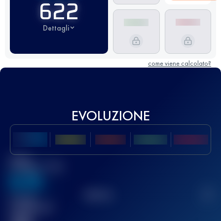
622
Dettagli
come viene calcolato?
EVOLUZIONE
Miglior
punteggio UTMB
636
TOP
10
2
Gara(e)
completata(e)