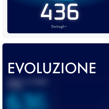
436
Dettagli
EVOLUZIONE
Miglior punteggio
UTMB
636