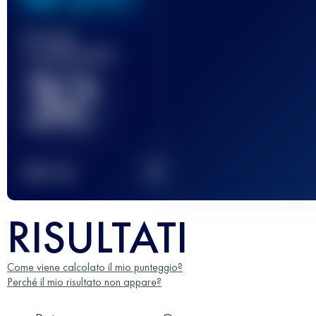
Gara(e)
completata(e)
32
2
TOP
10
RISULTATI
Come viene calcolato il mio punteggio?
Perché il mio risultato non appare?