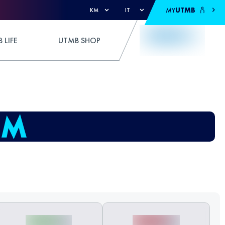
MY
UTMB
KM
IT
 LIFE
UTMB SHOP