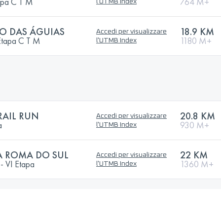
tapa C T M
764 M+
l'UTMB Index
HO DAS ÁGUIAS
18.9 KM
Accedi per visualizzare
 Etapa C T M
1180 M+
l'UTMB Index
RAIL RUN
20.8 KM
Accedi per visualizzare
a
930 M+
l'UTMB Index
A ROMA DO SUL
22 KM
Accedi per visualizzare
- VI Etapa
1360 M+
l'UTMB Index