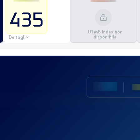
435
UTMB Index non
disponibile
Dettagli