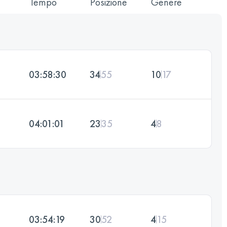
Tempo
Posizione
Genere
03:58:30
34
55
10
17
04:01:01
23
35
4
8
03:54:19
30
52
4
15