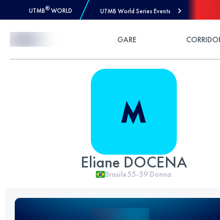
®
UTMB
WORLD
UTMB World Series Events
Skip to Content
GARE
CORRIDO
Eliane DOCENA
Brasile
55-59
Donna