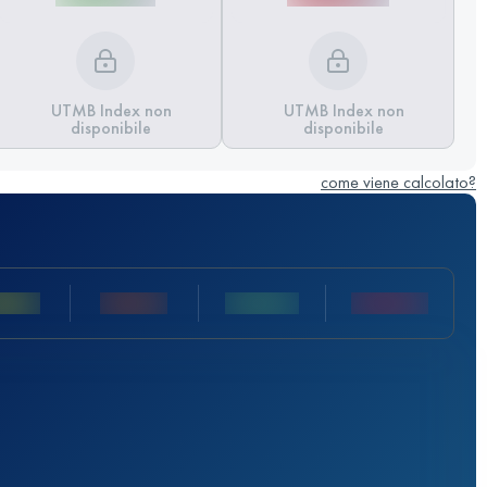
UTMB Index non
UTMB Index non
disponibile
disponibile
come viene calcolato?