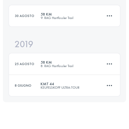
58 KM
30 AGOSTO
9. RAG Hartfüssler Trail
Accedi per visualizzare l'UTMB Index
2019
59 KM
1800 M+
58 KM
25 AGOSTO
8. RAG Hartfüssler Trail
Accedi per visualizzare l'UTMB Index
KMT 44
8 GIUGNO
KEUFELSKOPF ULTRA-TOUR
59 KM
1800 M+
44.1 KM
1700 M+
Accedi per visualizzare l'UTMB Index