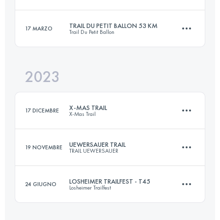
42 KM
700 M+
Accedi per visualizzare l'UTMB Index
TRAIL DU PETIT BALLON 53 KM
17 MARZO
Trail Du Petit Ballon
22.8 KM
750 M+
Accedi per visualizzare l'UTMB Index
2023
52.9 KM
1949 M+
Accedi per visualizzare l'UTMB Index
X-MAS TRAIL
17 DICEMBRE
X-Mas Trail
Accedi per visualizzare l'UTMB Index
UEWERSAUER TRAIL
19 NOVEMBRE
TRAIL UEWERSAUER
46 KM
1700 M+
LOSHEIMER TRAILFEST - T45
24 GIUGNO
Losheimer Trailfest
57 KM
2060 M+
Accedi per visualizzare l'UTMB Index