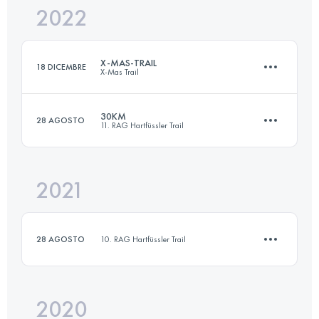
2022
47.3 KM
1640 M+
Accedi per visualizzare l'UTMB Index
X-MAS-TRAIL
18 DICEMBRE
X-Mas Trail
Accedi per visualizzare l'UTMB Index
30KM
28 AGOSTO
11. RAG Hartfüssler Trail
47.5 KM
1420 M+
2021
31.4 KM
920 M+
Accedi per visualizzare l'UTMB Index
28 AGOSTO
10. RAG Hartfüssler Trail
Accedi per visualizzare l'UTMB Index
2020
12.7 KM
410 M+