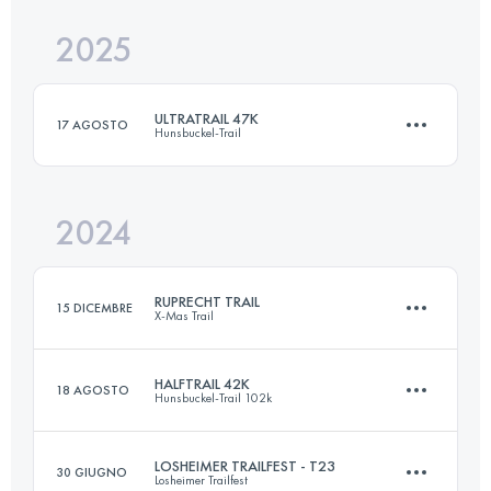
2025
33 KM
1000 M+
ULTRATRAIL 47K
17 AGOSTO
Hunsbuckel-Trail
Accedi per visualizzare l'UTMB Index
2024
47 KM
1200 M+
RUPRECHT TRAIL
15 DICEMBRE
X-Mas Trail
Accedi per visualizzare l'UTMB Index
HALFTRAIL 42K
18 AGOSTO
Hunsbuckel-Trail 102k
32 KM
1190 M+
LOSHEIMER TRAILFEST - T23
30 GIUGNO
Losheimer Trailfest