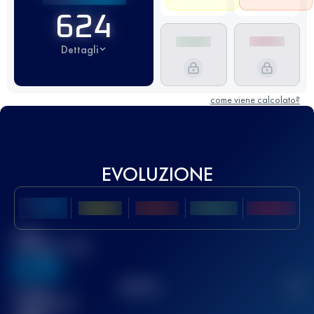
624
Dettagli
come viene calcolato?
EVOLUZIONE
Miglior
punteggio UTMB
636
TOP
10
2
Gara(e)
completata(e)