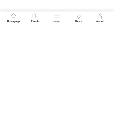
Homepage
Events
News
Accedi
Menu
UNISCITI A NOI
Sponsorizzazioni