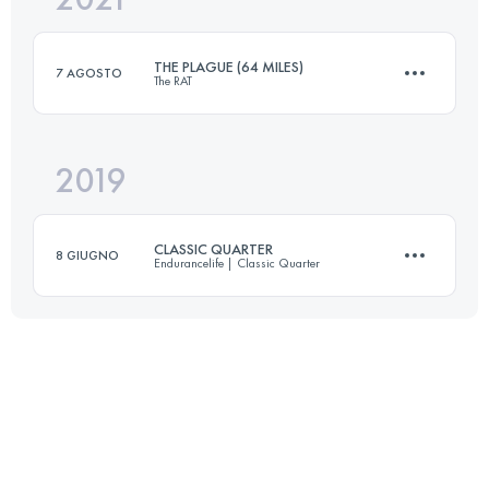
THE PLAGUE (64 MILES)
7 AGOSTO
The RAT
Accedi per visualizzare l'UTMB Index
2019
98.7 KM
3030 M+
CLASSIC QUARTER
8 GIUGNO
Endurancelife | Classic Quarter
Accedi per visualizzare l'UTMB Index
70.2 KM
1760 M+
Accedi per visualizzare l'UTMB Index