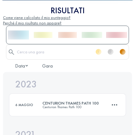
RISULTATI
Come viene calcolato il mio punteggio?
Perché il mio risultato non appare?
Data
Gara
2023
CENTURION THAMES PATH 100
6 MAGGIO
Centurion Thames Path 100
2021
161.3 KM
3210 M+