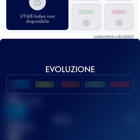
UTMB Index non
disponibile
come viene calcolato?
EVOLUZIONE
Miglior
punteggio UTMB
636
TOP
10
2
Gara(e)
completata(e)
32