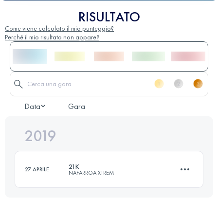
RISULTATO
Come viene calcolato il mio punteggio?
Perché il mio risultato non appare?
Data
Gara
2019
21K
27 APRILE
NAFARROA XTREM
22.9 KM
1330 M+