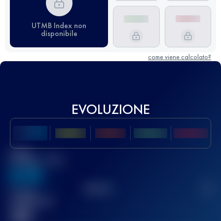
UTMB Index non
disponibile
come viene calcolato?
EVOLUZIONE
Miglior
punteggio UTMB
636
TOP
10
2
Gara(e)
completata(e)
32