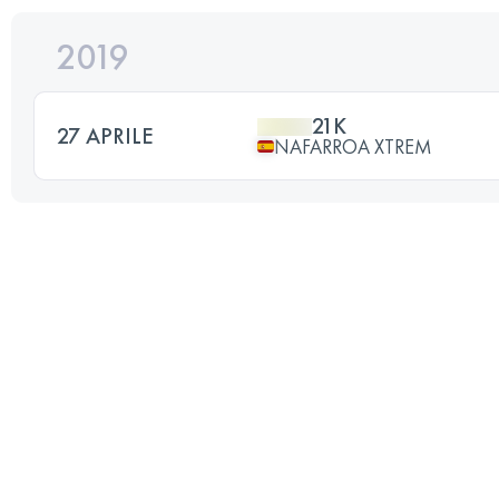
2019
21K
27 APRILE
NAFARROA XTREM