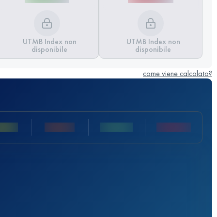
UTMB Index non
UTMB Index non
disponibile
disponibile
come viene calcolato?