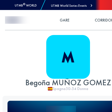
®
UTMB
WORLD
UTMB World Series Events
Skip to Content
GARE
CORRIDO
Begoña MUÑOZ GOMEZ
Spagna
50-54
Donna