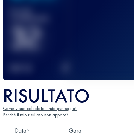
Gara(e)
completata(e)
32
2
TOP
10
RISULTATO
Come viene calcolato il mio punteggio?
Perché il mio risultato non appare?
Data
Gara