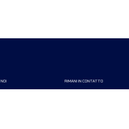
 NOI
RIMANI IN CONTATTO
zzazioni
FAQ
 di corsa
Contattaci
MyUTMB+