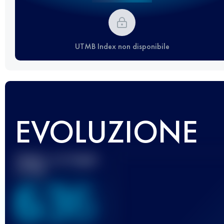
UTMB Index non disponibile
EVOLUZIONE
Miglior punteggio
UTMB
636