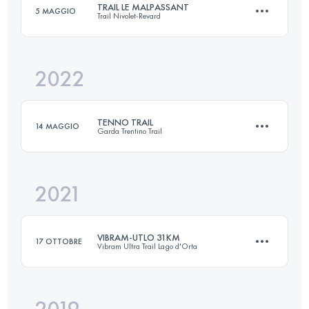
TRAIL LE MALPASSANT
5 MAGGIO
Trail Nivolet-Revard
73 KM
3150 M+
Accedi per visualizzare l'UTMB Index
2022
26.2 KM
1300 M+
Accedi per visualizzare l'UTMB Index
TENNO TRAIL
14 MAGGIO
Garda Trentino Trail
Accedi per visualizzare l'UTMB Index
2021
28.6 KM
1680 M+
VIBRAM-UTLO 31KM
17 OTTOBRE
Vibram Ultra Trail Lago d'Orta
Accedi per visualizzare l'UTMB Index