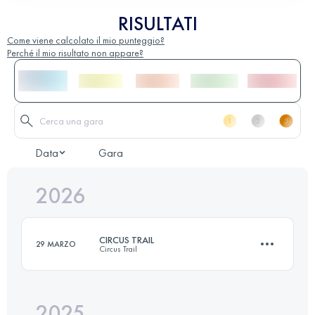
RISULTATI
Come viene calcolato il mio punteggio?
Perché il mio risultato non appare?
Data
Gara
2026
CIRCUS TRAIL
29 MARZO
Circus Trail
2025
26 KM
1600 M+