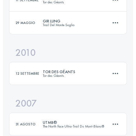
11 SETTEMBRE
Tor des Géants
Accedi per visualizzare l'UTMB Index
GIR LUNG
29 MAGGIO
Trail Del Monte Soglio
330 KM
24000 M+
2010
60 KM
3400 M+
Accedi per visualizzare l'UTMB Index
TOR DES GÉANTS
12 SETTEMBRE
Tor des Géants
Accedi per visualizzare l'UTMB Index
2007
321 KM
24000 M+
UTMB®
31 AGOSTO
The North Face Ultra-Trail Du Mont-Blanc®
Accedi per visualizzare l'UTMB Index