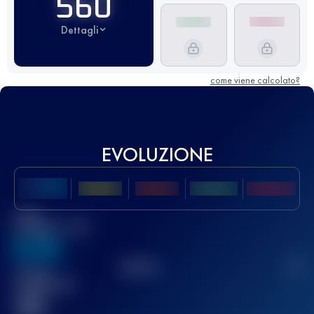
560
Dettagli
come viene calcolato?
EVOLUZIONE
Miglior
punteggio UTMB
636
TOP
10
2
Gara(e)
completata(e)
32