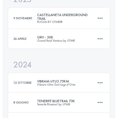
CASTELLANETA UNDERGROUND
9 NOVEMBRE
TRAIL
PUGLIA BY UTMB®
Accedi per visualizzare l'UTMB Index
GRV - 50K
26 APRILE
Grand Raid Ventoux by UTMB
50 KM
1000 M+
2024
49 KM
2200 M+
Accedi per visualizzare l'UTMB Index
VIBRAM-UTLO 75KM
12 OTTOBRE
Vibram Ultra Trail Lago d'Orta
Accedi per visualizzare l'UTMB Index
TENERIFE BLUETRAIL 73K
8 GIUGNO
Tenerife Bluetrail by UTMB
73.4 KM
4010 M+