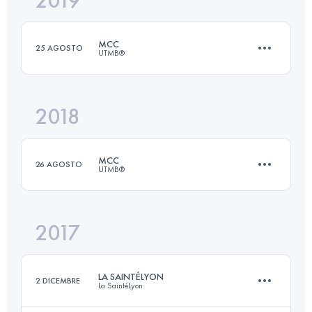
2019
30.7 KM
1720 M+
MCC
25 AGOSTO
UTMB®
Accedi per visualizzare l'UTMB Index
2018
38.9 KM
2410 M+
MCC
26 AGOSTO
UTMB®
Accedi per visualizzare l'UTMB Index
2017
38.9 KM
2410 M+
LA SAINTÉLYON
2 DICEMBRE
La SaintéLyon
Accedi per visualizzare l'UTMB Index