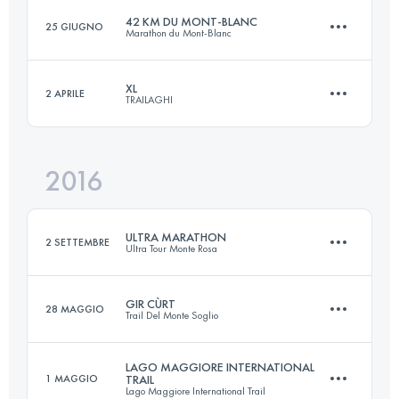
42 KM DU MONT-BLANC
25 GIUGNO
Marathon du Mont-Blanc
73 KM
1930 M+
XL
2 APRILE
TRAILAGHI
42.5 KM
2780 M+
Accedi per visualizzare l'UTMB Index
2016
50.5 KM
2170 M+
Accedi per visualizzare l'UTMB Index
ULTRA MARATHON
2 SETTEMBRE
Ultra Tour Monte Rosa
Accedi per visualizzare l'UTMB Index
GIR CÙRT
28 MAGGIO
Trail Del Monte Soglio
114.4 KM
7270 M+
LAGO MAGGIORE INTERNATIONAL
1 MAGGIO
TRAIL
Lago Maggiore International Trail
33.6 KM
1900 M+