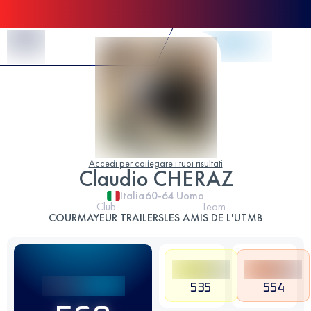
Skip to Content
Accedi per collegare i tuoi risultati
Claudio CHERAZ
Italia
60-64
Uomo
Club
Team
COURMAYEUR TRAILERS
LES AMIS DE L'UTMB
535
554