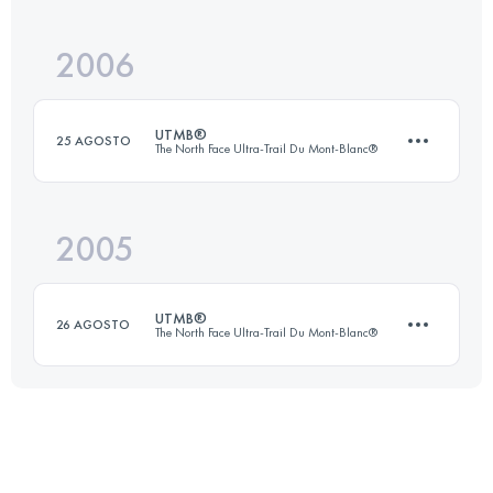
2006
163 KM
8835 M+
UTMB®
25 AGOSTO
The North Face Ultra-Trail Du Mont-Blanc®
Accedi per visualizzare l'UTMB Index
2005
158.1 KM
8594 M+
UTMB®
26 AGOSTO
The North Face Ultra-Trail Du Mont-Blanc®
Accedi per visualizzare l'UTMB Index
158.1 KM
8639 M+