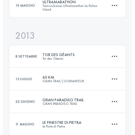
ULTRAMARATHON
10 MAGGIO
Transvulcania Ultramarathon La Palma
Island
47.5 KM
2132 M+
2013
73.3 KM
4415 M+
Accedi per visualizzare l'UTMB Index
TOR DES GÉANTS
8 SETTEMBRE
Tor des Géants
Accedi per visualizzare l'UTMB Index
60 KM
13 LUGLIO
GRAN TRAIL COURMAYEUR
330 KM
24000 M+
GRAN PARADISO TRAIL
22 GIUGNO
GRAN PARADISO TRAIL
50 KM
2800 M+
Accedi per visualizzare l'UTMB Index
LE FINESTRE DI PIETRA
11 MAGGIO
Le Porte di Pietra
47 KM
3200 M+