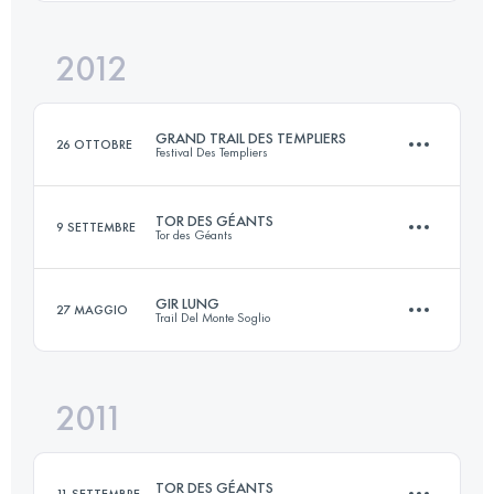
Accedi per visualizzare l'UTMB Index
2012
38 KM
1900 M+
Accedi per visualizzare l'UTMB Index
GRAND TRAIL DES TEMPLIERS
26 OTTOBRE
Festival Des Templiers
Accedi per visualizzare l'UTMB Index
TOR DES GÉANTS
9 SETTEMBRE
Tor des Géants
69 KM
3300 M+
GIR LUNG
27 MAGGIO
Trail Del Monte Soglio
330 KM
24000 M+
Accedi per visualizzare l'UTMB Index
2011
63 KM
3500 M+
Accedi per visualizzare l'UTMB Index
TOR DES GÉANTS