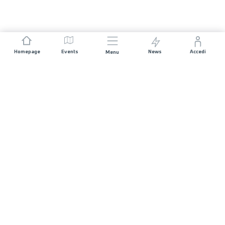
Homepage
Events
News
Accedi
Menu
UNISCITI A NOI
Sponsorizzazioni