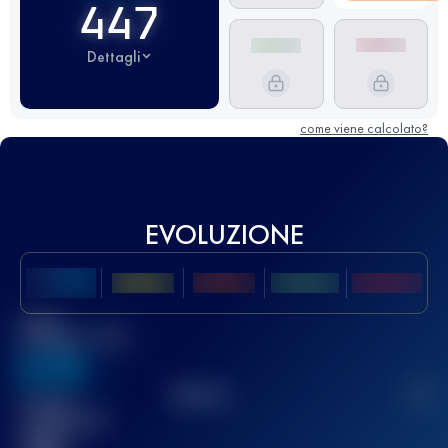
447
Dettagli
come viene calcolato?
EVOLUZIONE
Miglior
punteggio UTMB
636
TOP
10
2
Gara(e)
completata(e)