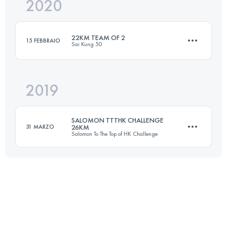
2020
44.2 KM
2990 M+
22KM TEAM OF 2
15 FEBBRAIO
Sai Kung 50
Accedi per visualizzare l'UTMB Index
2019
Squadra
22.4 KM
1060 M+
SALOMON TTTHK CHALLENGE
31 MARZO
26KM
Salomon To The Top of HK Challenge
Accedi per visualizzare l'UTMB Index
26.3 KM
1340 M+