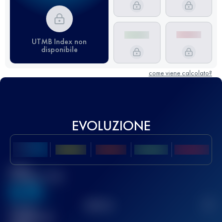
UTMB Index non
disponibile
come viene calcolato?
EVOLUZIONE
Miglior
punteggio UTMB
636
TOP
10
2
Gara(e)
completata(e)