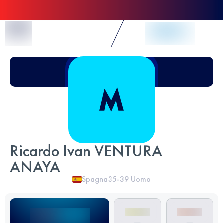
Skip to Content
Ricardo Ivan VENTURA
ANAYA
Spagna
35-39
Uomo