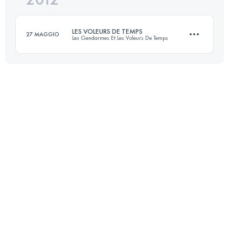
LES VOLEURS DE TEMPS
27 MAGGIO
Les Gendarmes Et Les Voleurs De Temps
Accedi per visualizzare l'UTMB Index
32 KM
930 M+
Accedi per visualizzare l'UTMB Index