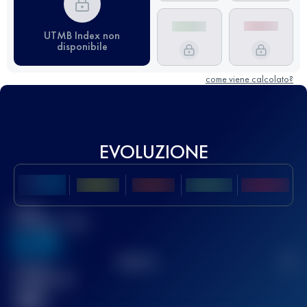
UTMB Index non
disponibile
come viene calcolato?
EVOLUZIONE
Miglior
punteggio UTMB
636
TOP
10
2
Gara(e)
completata(e)
32