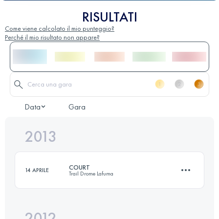
RISULTATI
Come viene calcolato il mio punteggio?
Perché il mio risultato non appare?
Data
Gara
2013
COURT
14 APRILE
Trail Drome Lafuma
2012
21.5 KM
1100 M+