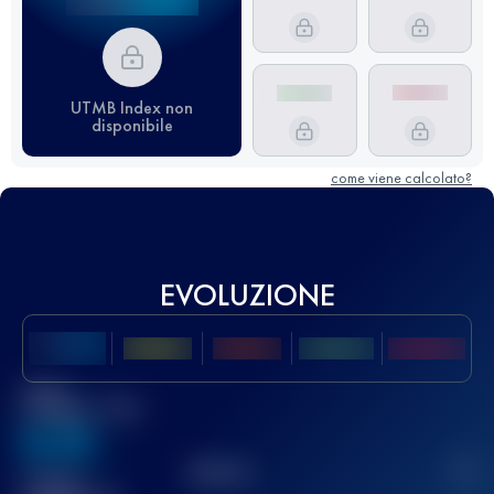
UTMB Index non
disponibile
come viene calcolato?
EVOLUZIONE
Miglior
punteggio UTMB
636
TOP
10
2
Gara(e)