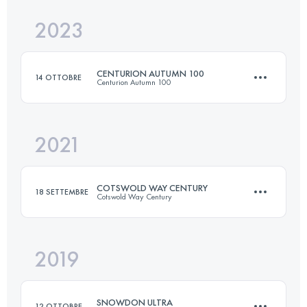
2023
55.6 KM
3388 M+
CENTURION AUTUMN 100
14 OTTOBRE
Centurion Autumn 100
Accedi per visualizzare l'UTMB Index
2021
158.4 KM
1380 M+
COTSWOLD WAY CENTURY
18 SETTEMBRE
Cotswold Way Century
Accedi per visualizzare l'UTMB Index
2019
166.6 KM
4460 M+
SNOWDON ULTRA
12 OTTOBRE