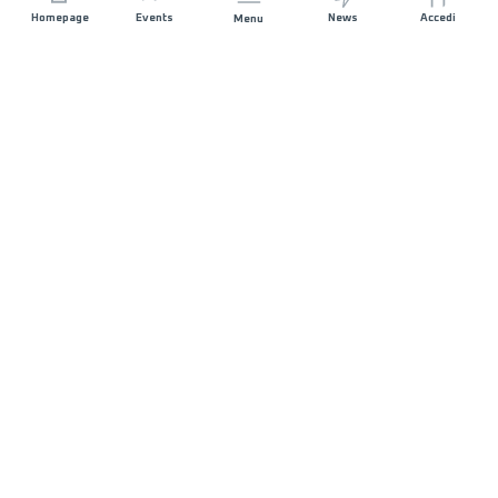
Homepage
Events
News
Accedi
Menu
UNISCITI A NOI
Sponsorizzazioni
Direttori di corsa