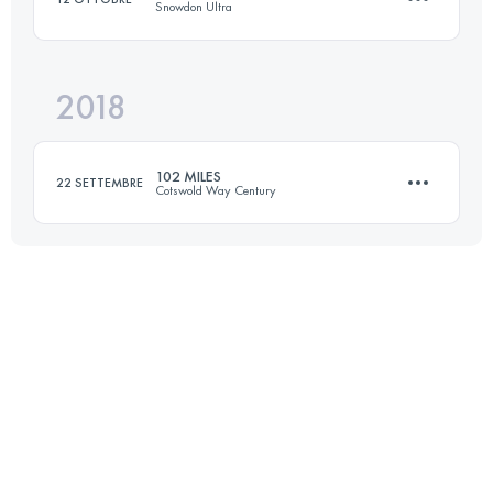
Snowdon Ultra
Accedi per visualizzare l'UTMB Index
2018
82.2 KM
4280 M+
102 MILES
22 SETTEMBRE
Cotswold Way Century
Accedi per visualizzare l'UTMB Index
165.7 KM
4150 M+
Accedi per visualizzare l'UTMB Index