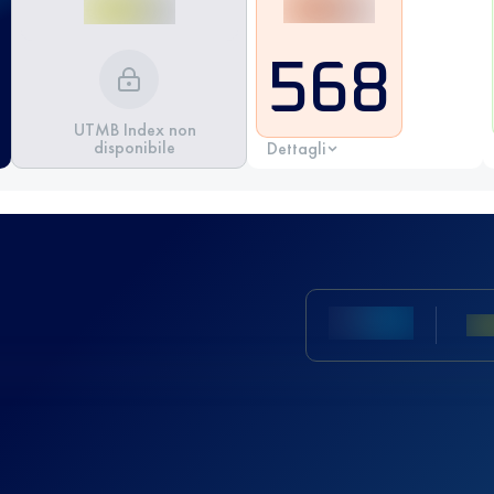
568
UTMB Index non
disponibile
Dettagli