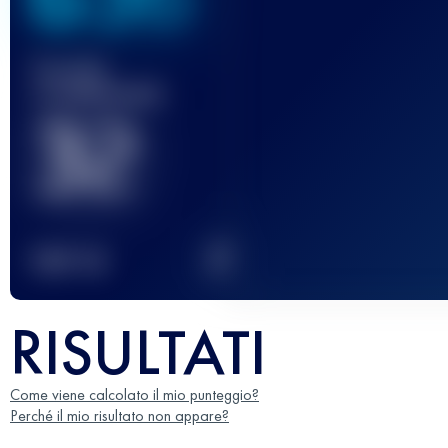
Gara(e)
completata(e)
32
2
TOP
10
RISULTATI
Come viene calcolato il mio punteggio?
Perché il mio risultato non appare?