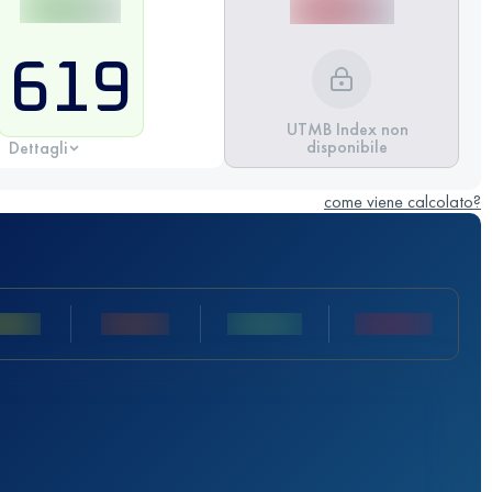
619
UTMB Index non
disponibile
Dettagli
come viene calcolato?