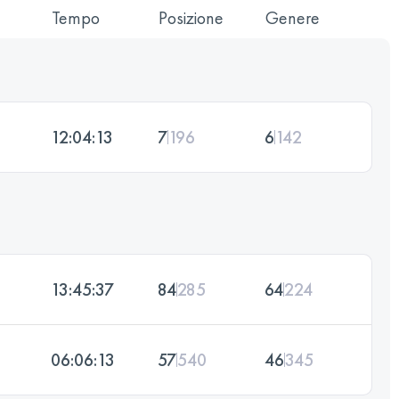
Tempo
Posizione
Genere
12:04:13
7
196
6
142
13:45:37
84
285
64
224
06:06:13
57
540
46
345