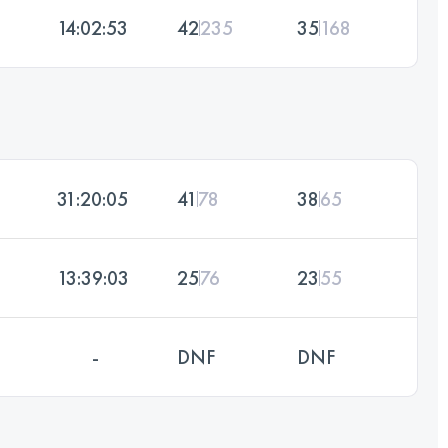
14:02:53
42
235
35
168
31:20:05
41
78
38
65
13:39:03
25
76
23
55
-
DNF
DNF