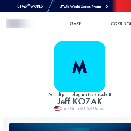
®
UTMB
WORLD
UTMB World Series Events
Skip to Content
GARE
CORRIDO
Accedi per collegare i tuoi risultati
Jeff KOZAK
Stati Uniti
50-54
Uomo