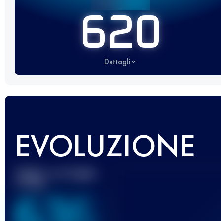
620
Dettagli
EVOLUZIONE
Miglior punteggio
UTMB
636