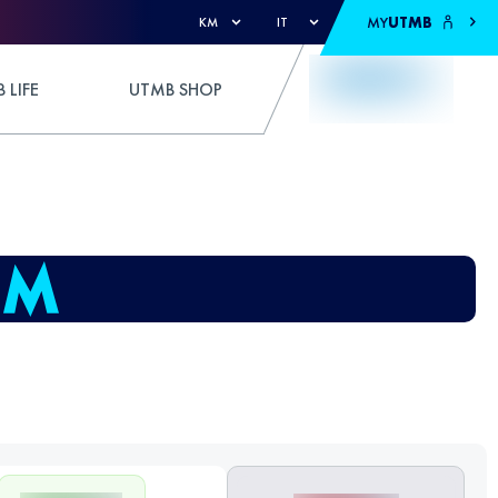
MY
UTMB
KM
IT
 LIFE
UTMB SHOP