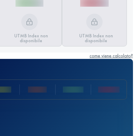
UTMB Index non
UTMB Index non
disponibile
disponibile
come viene calcolato?