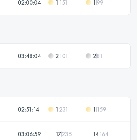
02:00:04
1
151
1
99
03:48:04
2
101
2
81
02:51:14
1
231
1
159
03:06:59
17
235
14
164