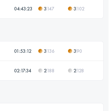
04:43:23
3
147
3
102
01:53:12
3
136
3
90
02:17:34
2
188
2
128