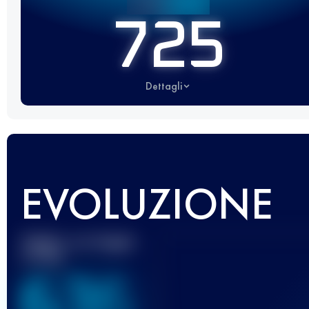
725
Dettagli
EVOLUZIONE
Miglior punteggio
UTMB
636