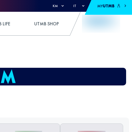
MY
UTMB
KM
IT
 LIFE
UTMB SHOP