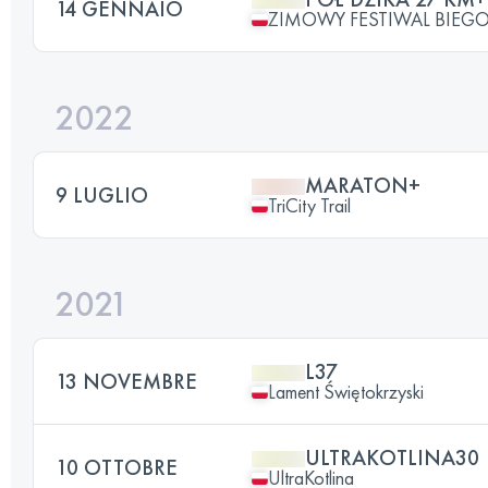
14 GENNAIO
ZIMOWY FESTIWAL BIEG
2022
MARATON+
9 LUGLIO
TriCity Trail
2021
L37
13 NOVEMBRE
Lament Świętokrzyski
ULTRAKOTLINA30
10 OTTOBRE
UltraKotlina