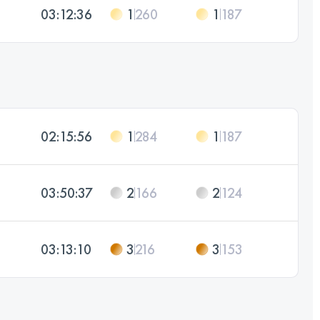
03:12:36
1
260
1
187
02:15:56
1
284
1
187
03:50:37
2
166
2
124
03:13:10
3
216
3
153