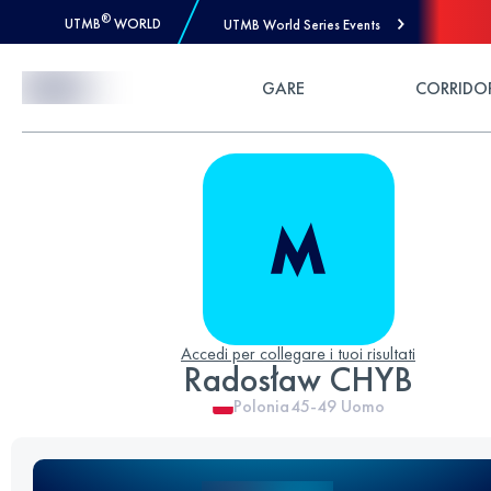
®
UTMB
WORLD
UTMB World Series Events
Skip to Content
GARE
CORRIDO
Accedi per collegare i tuoi risultati
Radosław CHYB
Polonia
45-49
Uomo