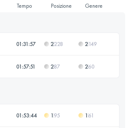
Tempo
Posizione
Genere
01:31:57
2
228
2
149
01:57:51
2
87
2
60
01:53:44
1
95
1
61