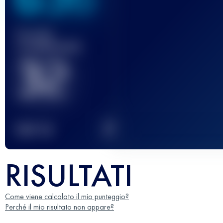
Gara(e)
completata(e)
32
2
TOP
10
RISULTATI
Come viene calcolato il mio punteggio?
Perché il mio risultato non appare?