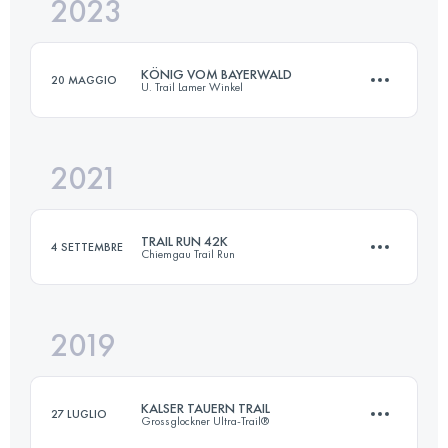
2023
54 KM
2600 M+
KÖNIG VOM BAYERWALD
20 MAGGIO
U. Trail Lamer Winkel
Accedi per visualizzare l'UTMB Index
2021
54 KM
2600 M+
TRAIL RUN 42K
4 SETTEMBRE
Chiemgau Trail Run
Accedi per visualizzare l'UTMB Index
2019
44.6 KM
2755 M+
KALSER TAUERN TRAIL
27 LUGLIO
Grossglockner Ultra-Trail®