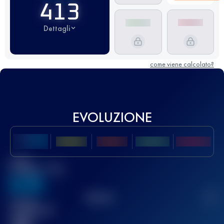
413
Dettagli
come viene calcolato?
EVOLUZIONE
Miglior
punteggio UTMB
636
TOP
10
2
Gara(e)
completata(e)