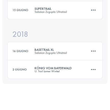
Accedi per visualizzare l'UTMB Index
SUPERTRAIL
15 GIUGNO
Salomon Zugspitz Ultratrail
48.2 KM
2180 M+
2018
63.5 KM
2984 M+
Accedi per visualizzare l'UTMB Index
BASETRAIL XL
16 GIUGNO
Salomon Zugspitz Ultratrail
Accedi per visualizzare l'UTMB Index
KÖNIG VOM BAYERWALD
2 GIUGNO
U. Trail Lamer Winkel
39.3 KM
1896 M+
52.4 KM
2410 M+
Accedi per visualizzare l'UTMB Index