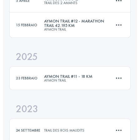
5 APRILE
TRAIL DES 2 AMANTS
46 KM
1560 M+
AYMON TRAIL #12 - MARATHON
15 FEBBRAIO
TRAIL 42.195 KM
AYMON TRAIL
48.1 KM
1300 M+
Accedi per visualizzare l'UTMB Index
2025
42.2 KM
2024 M+
Accedi per visualizzare l'UTMB Index
AYMON TRAIL #11 - 18 KM
23 FEBBRAIO
AYMON TRAIL
Accedi per visualizzare l'UTMB Index
2023
18 KM
800 M+
24 SETTEMBRE
TRAIL DES ROIS MAUDITS