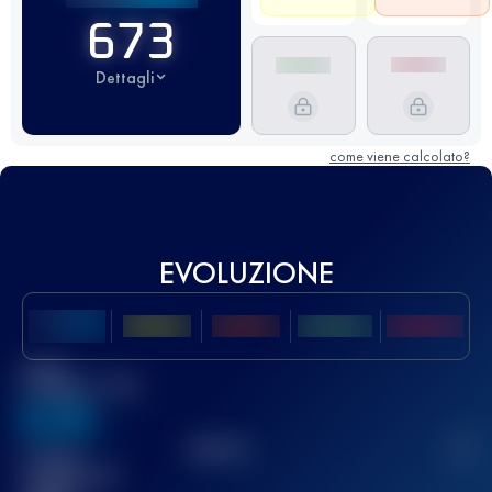
673
Dettagli
come viene calcolato?
EVOLUZIONE
Miglior
punteggio UTMB
636
TOP
10
2
Gara(e)
completata(e)