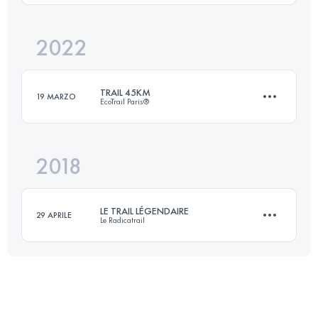
Accedi per visualizzare l'UTMB Index
2022
13.2 KM
520 M+
TRAIL 45KM
19 MARZO
EcoTrail Paris®
Accedi per visualizzare l'UTMB Index
2018
46.5 KM
930 M+
LE TRAIL LÉGENDAIRE
29 APRILE
Le Radicatrail
Accedi per visualizzare l'UTMB Index
33.5 KM
800 M+