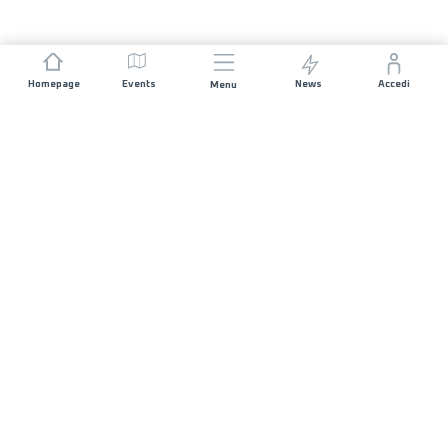
Homepage
Events
News
Accedi
Menu
UNISCITI A NOI
Sponsorizzazioni