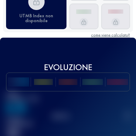
UTMB Index non
disponibile
come viene calcolato?
EVOLUZIONE
Miglior
punteggio UTMB
636
TOP
10
2
Gara(e)
completata(e)
32