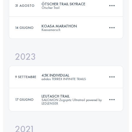
ÖTSCHER TRAIL SKYRACE
31 AGOSTO
Ötscher Trail
KOASA MARATHON
14 GIUGNO
Koasamarsch
24 KM
2120 M+
2023
44 KM
2100 M+
Accedi per visualizzare l'UTMB Index
45K INDIVIDUAL
9 SETTEMBRE
adidas TERREX INFINITE TRAILS
Accedi per visualizzare l'UTMB Index
LEUTASCH TRAIL
17 GIUGNO
SALOMON Zugspitz Ultratrail powered by
LEDLENSER
43 KM
3080 M+
2021
71 KM
3100 M+