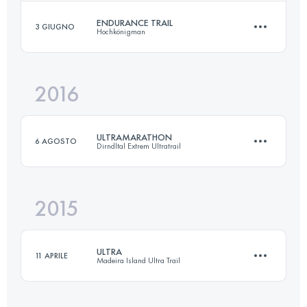
ENDURANCE TRAIL
3 GIUGNO
Hochkönigman
111.6 KM
4270 M+
2016
86 KM
5060 M+
Accedi per visualizzare l'UTMB Index
ULTRAMARATHON
6 AGOSTO
Dirndltal Extrem Ultratrail
Accedi per visualizzare l'UTMB Index
2015
110.1 KM
4380 M+
ULTRA
11 APRILE
Madeira Island Ultra Trail
Accedi per visualizzare l'UTMB Index