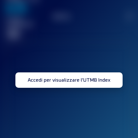
636
TOP
10
2
Gara(e)
completata(e)
32
Accedi per visualizzare l'UTMB Index