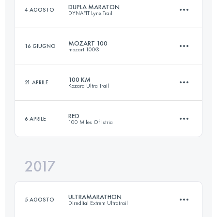
DUPLA MARATON
4 AGOSTO
DYNAFIT Lynx Trail
Accedi per visualizzare l'UTMB Index
MOZART 100
16 GIUGNO
mozart 100®
86.8 KM
3530 M+
100 KM
21 APRILE
Kozara Ultra Trail
105.2 KM
4510 M+
Accedi per visualizzare l'UTMB Index
RED
6 APRILE
100 Miles Of Istria
103.8 KM
4000 M+
Accedi per visualizzare l'UTMB Index
2017
168 KM
6540 M+
Accedi per visualizzare l'UTMB Index
ULTRAMARATHON
5 AGOSTO
Dirndltal Extrem Ultratrail
Accedi per visualizzare l'UTMB Index