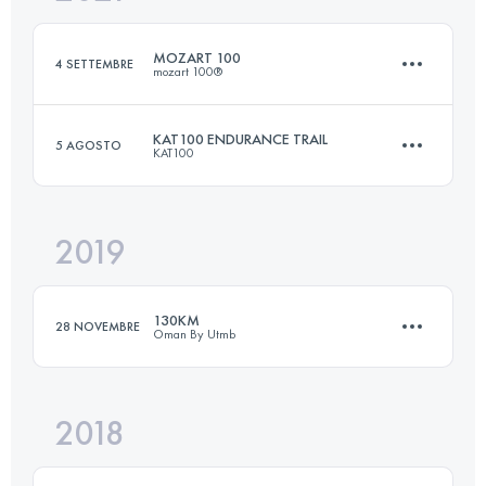
Accedi per visualizzare l'UTMB Index
MOZART 100
4 SETTEMBRE
mozart 100®
Accedi per visualizzare l'UTMB Index
KAT100 ENDURANCE TRAIL
5 AGOSTO
KAT100
106.8 KM
4750 M+
2019
91.5 KM
5120 M+
Accedi per visualizzare l'UTMB Index
130KM
28 NOVEMBRE
Oman By Utmb
Accedi per visualizzare l'UTMB Index
2018
128.7 KM
7480 M+