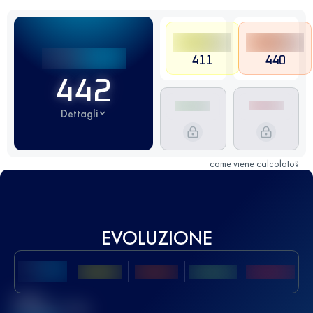
411
440
442
Dettagli
come viene calcolato?
EVOLUZIONE
Miglior
punteggio UTMB