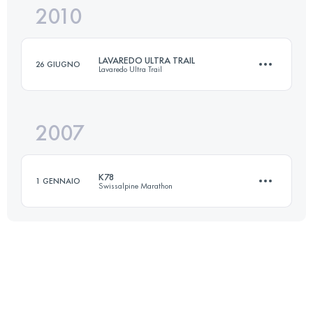
2010
83.8 KM
4320 M+
LAVAREDO ULTRA TRAIL
26 GIUGNO
Lavaredo Ultra Trail
Accedi per visualizzare l'UTMB Index
2007
90 KM
5300 M+
K78
1 GENNAIO
Swissalpine Marathon
Accedi per visualizzare l'UTMB Index
78.5 KM
2320 M+