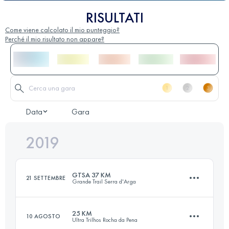
RISULTATI
Come viene calcolato il mio punteggio?
Perché il mio risultato non appare?
Data
Gara
2019
GTSA 37 KM
21 SETTEMBRE
Grande Trail Serra d'Arga
25 KM
10 AGOSTO
Ultra Trilhos Rocha da Pena
38 KM
2120 M+