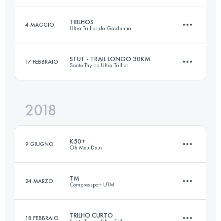
TRILHOS
4 MAGGIO
Ultra Trilhos da Gardunha
24.1 KM
1090 M+
Accedi per visualizzare l'UTMB Index
STUT - TRAIL LONGO 30KM
17 FEBBRAIO
Santo Thyrso Ultra Trilhos
25.3 KM
1260 M+
Accedi per visualizzare l'UTMB Index
2018
31.2 KM
1490 M+
Accedi per visualizzare l'UTMB Index
K50+
9 GIUGNO
Oh Meu Deus
Accedi per visualizzare l'UTMB Index
TM
24 MARZO
Compressport UTM
52.6 KM
2470 M+
TRILHO CURTO
18 FEBBRAIO