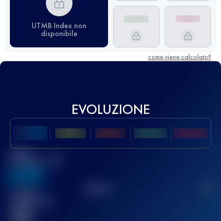
UTMB Index non
disponibile
come viene calcolato?
EVOLUZIONE
Miglior
punteggio UTMB
636
TOP
10
2
Gara(e)
completata(e)
32