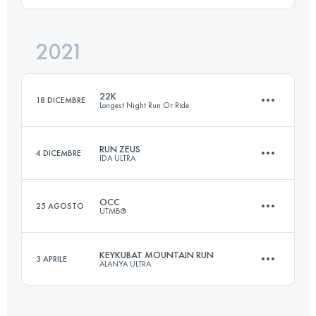
2021
48.5 KM
2627 M+
Accedi per visualizzare l'UTMB Index
22K
18 DICEMBRE
Longest Night Run Or Ride
Accedi per visualizzare l'UTMB Index
RUN ZEUS
4 DICEMBRE
IDA ULTRA
21.5 KM
610 M+
OCC
25 AGOSTO
UTMB®
36 KM
1640 M+
Accedi per visualizzare l'UTMB Index
KEYKUBAT MOUNTAIN RUN
3 APRILE
ALANYA ULTRA
56.3 KM
3476 M+
Accedi per visualizzare l'UTMB Index