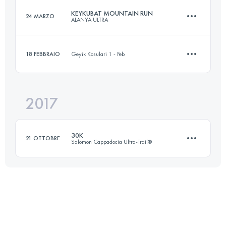
Accedi per visualizzare l'UTMB Index
KEYKUBAT MOUNTAIN RUN
24 MARZO
ALANYA ULTRA
49.8 KM
1700 M+
Accedi per visualizzare l'UTMB Index
18 FEBBRAIO
Geyik Kosulari 1 - Feb
21 KM
1040 M+
Accedi per visualizzare l'UTMB Index
2017
14.4 KM
430 M+
Accedi per visualizzare l'UTMB Index
30K
21 OTTOBRE
Salomon Cappadocia Ultra-Trail®
Accedi per visualizzare l'UTMB Index
34.5 KM
840 M+