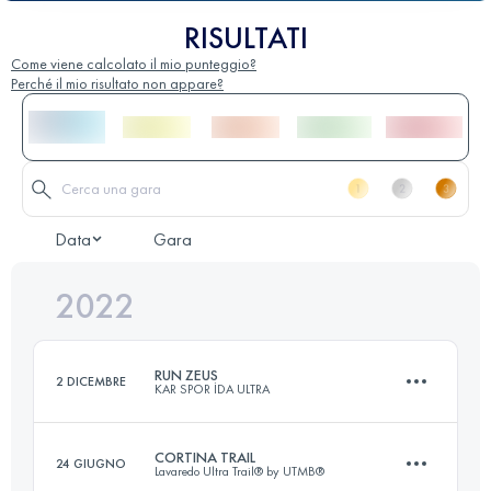
RISULTATI
Come viene calcolato il mio punteggio?
Perché il mio risultato non appare?
Data
Gara
2022
RUN ZEUS
2 DICEMBRE
KAR SPOR İDA ULTRA
CORTINA TRAIL
24 GIUGNO
Lavaredo Ultra Trail® by UTMB®
36 KM
1490 M+