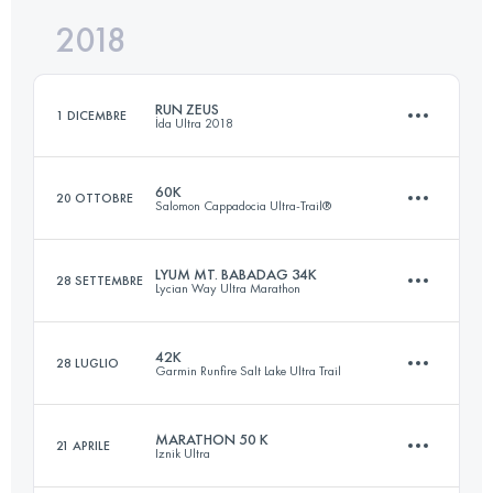
2018
28.2 KM
1400 M+
Accedi per visualizzare l'UTMB Index
RUN ZEUS
1 DICEMBRE
İda Ultra 2018
Accedi per visualizzare l'UTMB Index
60K
20 OTTOBRE
Salomon Cappadocia Ultra-Trail®
36.3 KM
1440 M+
LYUM MT. BABADAG 34K
28 SETTEMBRE
Lycian Way Ultra Marathon
63.6 KM
2030 M+
Accedi per visualizzare l'UTMB Index
42K
28 LUGLIO
Garmin Runfire Salt Lake Ultra Trail
34.6 KM
1960 M+
Accedi per visualizzare l'UTMB Index
MARATHON 50 K
21 APRILE
Iznik Ultra
42.1 KM
190 M+