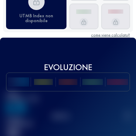
UTMB Index non
disponibile
come viene calcolato?
EVOLUZIONE
Miglior
punteggio UTMB
636
TOP
10
2
Gara(e)
completata(e)
32