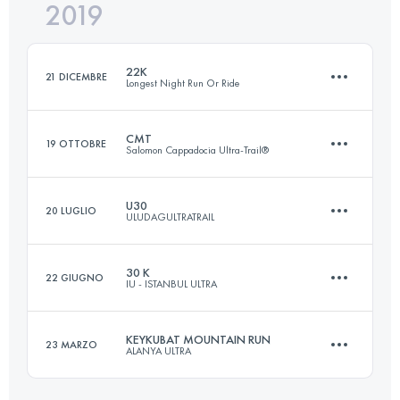
2019
27.3 KM
1400 M+
Accedi per visualizzare l'UTMB Index
22K
21 DICEMBRE
Longest Night Run Or Ride
Accedi per visualizzare l'UTMB Index
CMT
19 OTTOBRE
Salomon Cappadocia Ultra-Trail®
21.7 KM
710 M+
U30
20 LUGLIO
ULUDAGULTRATRAIL
63.7 KM
1990 M+
Accedi per visualizzare l'UTMB Index
30 K
22 GIUGNO
IU - ISTANBUL ULTRA
29.8 KM
930 M+
Accedi per visualizzare l'UTMB Index
KEYKUBAT MOUNTAIN RUN
23 MARZO
ALANYA ULTRA
30.4 KM
720 M+
Accedi per visualizzare l'UTMB Index