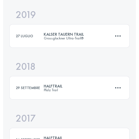
2019
26 KM
1350 M+
KALSER TAUERN TRAIL
27 LUGLIO
Grossglockner Ultra-Trail®
Accedi per visualizzare l'UTMB Index
2018
48.2 KM
2180 M+
HALFTRAIL
29 SETTEMBRE
Pfalz Trail
Accedi per visualizzare l'UTMB Index
2017
32.8 KM
850 M+
HALFTRAIL