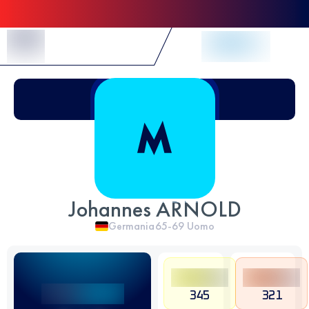
Skip to Content
Johannes ARNOLD
Germania
65-69
Uomo
345
321