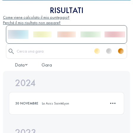
RISULTATI
Come viene calcolato il mio punteggio?
Perché il mio risultato non appare?
Data
Gara
2024
30 NOVEMBRE
La Asics SaintéLyon
2023
13 KM
233 M+