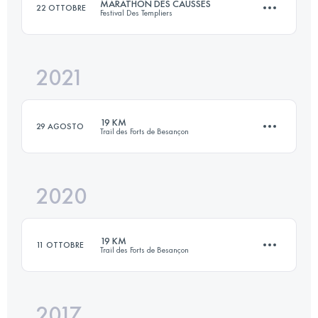
MARATHON DES CAUSSES
22 OTTOBRE
Festival Des Templiers
24 KM
520 M+
2021
36 KM
1610 M+
Accedi per visualizzare l'UTMB Index
19 KM
29 AGOSTO
Trail des Forts de Besançon
Accedi per visualizzare l'UTMB Index
2020
19.7 KM
884 M+
19 KM
11 OTTOBRE
Trail des Forts de Besançon
Accedi per visualizzare l'UTMB Index
2017
18.8 KM
600 M+