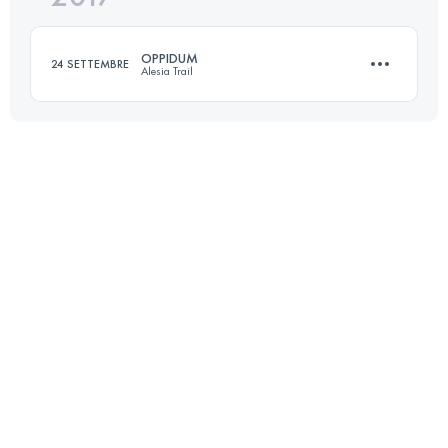
OPPIDUM
24 SETTEMBRE
Alesia Trail
Accedi per visualizzare l'UTMB Index
15.7 KM
480 M+
Accedi per visualizzare l'UTMB Index