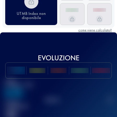
UTMB Index non
disponibile
come viene calcolato?
EVOLUZIONE
Miglior
punteggio UTMB
636
TOP
10
2
Gara(e)
completata(e)
32