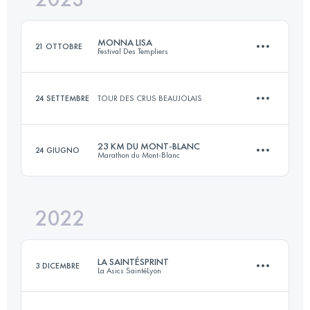
MONNA LISA
21 OTTOBRE
Festival Des Templiers
Accedi per visualizzare l'UTMB Index
24 SETTEMBRE
TOUR DES CRUS BEAUJOLAIS
27.9 KM
1140 M+
23 KM DU MONT-BLANC
24 GIUGNO
Marathon du Mont-Blanc
12 KM
200 M+
Accedi per visualizzare l'UTMB Index
2022
23.6 KM
1590 M+
Accedi per visualizzare l'UTMB Index
LA SAINTÉSPRINT
3 DICEMBRE
La Asics SaintéLyon
Accedi per visualizzare l'UTMB Index