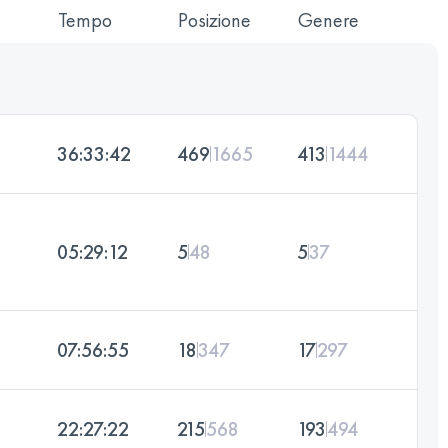
Tempo
Posizione
Genere
36:33:42
469
1665
413
1444
05:29:12
5
48
5
37
07:56:55
18
347
17
297
22:27:22
215
568
193
494