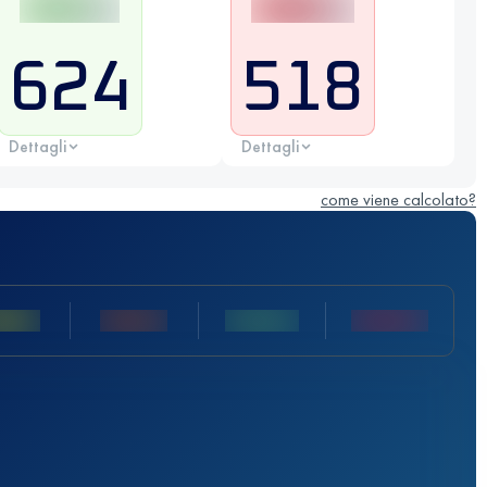
624
518
Dettagli
Dettagli
come viene calcolato?