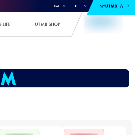
MY
UTMB
KM
IT
 LIFE
UTMB SHOP