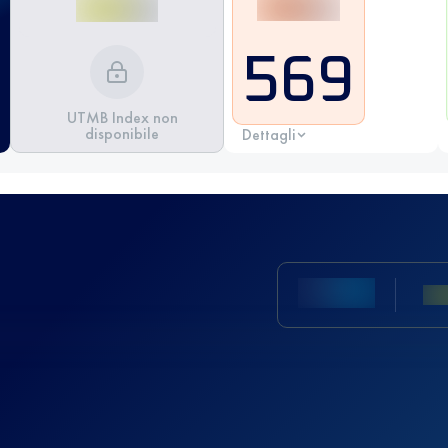
569
UTMB Index non
disponibile
Dettagli