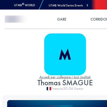
®
UTMB
WORLD
UTMB World Series Events
Skip to Content
GARE
CORRIDO
Accedi per collegare i tuoi risultati
Thomas SMAGUE
Francia
20-34
Uomo