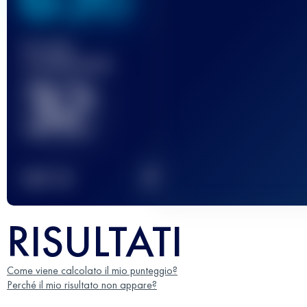
Gara(e)
completata(e)
32
2
TOP
10
RISULTATI
Come viene calcolato il mio punteggio?
Perché il mio risultato non appare?