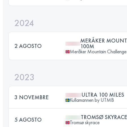
2024
MERÅKER MOUNT
2 AGOSTO
100M
Meråker Mountain Challenge
2023
ULTRA 100 MILES
3 NOVEMBRE
Kullamannen by UTMB
TROMSØ SKYRAC
5 AGOSTO
Tromsø skyrace