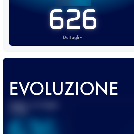
626
Dettagli
EVOLUZIONE
Miglior punteggio
UTMB
636