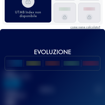
UTMB Index non
disponibile
come viene calcolato?
EVOLUZIONE
Miglior
punteggio UTMB
636
TOP
10
2
Gara(e)
completata(e)
32