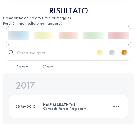
RISULTATO
Come viene calcolato il mio punteggio?
Perché il mio risultato non appare?
Data
Gara
2017
HALF MARATHON
28 MAGGIO
Cames de Ferro al Puigsacalm
23.6 KM
1360 M+