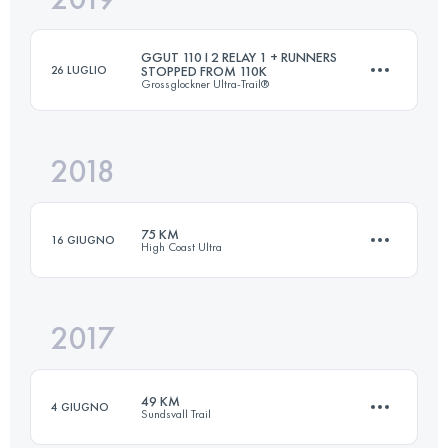
GGUT 110 I 2 RELAY 1 + RUNNERS
26 LUGLIO
STOPPED FROM 110K
Grossglockner Ultra-Trail®
Accedi per visualizzare l'UTMB Index
2018
Staffetta
60.5 KM
4380 M+
75 KM
16 GIUGNO
High Coast Ultra
Accedi per visualizzare l'UTMB Index
2017
74.8 KM
2050 M+
49 KM
4 GIUGNO
Sundsvall Trail
Accedi per visualizzare l'UTMB Index