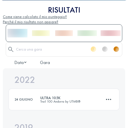
RISULTATI
Come viene calcolato il mio punteggio?
Perché il mio risultato non appare?
Data
Gara
2022
ULTRA 105K
24 GIUGNO
Trail 100 Andorra by UTMB®
2019
109.5 KM
7470 M+