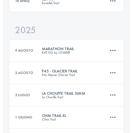
18 APRILE
Rureifel-Trail
108 KM
3750 M+
2025
46.1 KM
1853 M+
Accedi per visualizzare l'UTMB Index
MARATHON TRAIL
9 AGOSTO
KAT100 by UTMB®
Accedi per visualizzare l'UTMB Index
P45 - GLACIER TRAIL
2 AGOSTO
Pitz Alpine Glacier Trail
50.3 KM
3270 M+
LA CHOUFFE TRAIL 56KM
5 LUGLIO
La Chouffe Trail
46.3 KM
2890 M+
Accedi per visualizzare l'UTMB Index
OHM TRAIL XL
1 GIUGNO
Ohm Trail
56 KM
1758 M+
Accedi per visualizzare l'UTMB Index