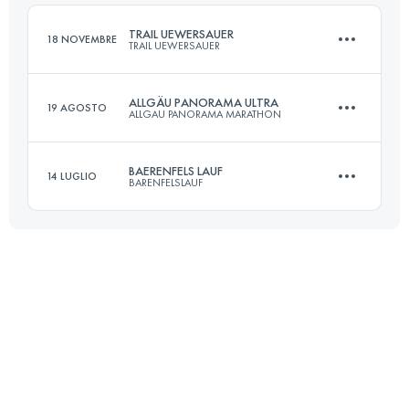
Accedi per visualizzare l'UTMB Index
TRAIL UEWERSAUER
18 NOVEMBRE
TRAIL UEWERSAUER
Accedi per visualizzare l'UTMB Index
ALLGÄU PANORAMA ULTRA
19 AGOSTO
ALLGAU PANORAMA MARATHON
50.1 KM
1830 M+
BAERENFELS LAUF
14 LUGLIO
BARENFELSLAUF
69 KM
3000 M+
Accedi per visualizzare l'UTMB Index
64.8 KM
1800 M+
Accedi per visualizzare l'UTMB Index
Accedi per visualizzare l'UTMB Index