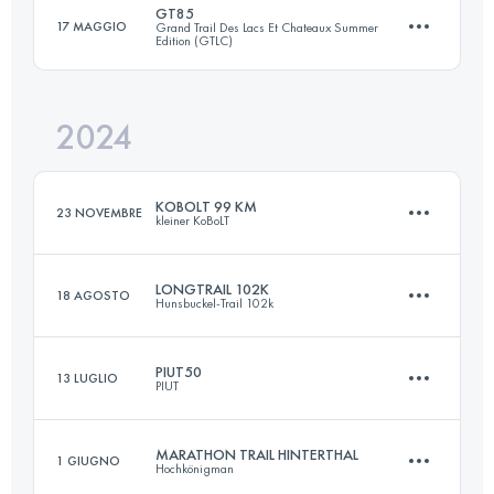
GT85
17 MAGGIO
Grand Trail Des Lacs Et Chateaux Summer
Edition (GTLC)
55 KM
2880 M+
Accedi per visualizzare l'UTMB Index
2024
84.2 KM
3082 M+
Accedi per visualizzare l'UTMB Index
KOBOLT 99 KM
23 NOVEMBRE
kleiner KoBoLT
Accedi per visualizzare l'UTMB Index
LONGTRAIL 102K
18 AGOSTO
Hunsbuckel-Trail 102k
99 KM
3361 M+
PIUT50
13 LUGLIO
PIUT
102 KM
2100 M+
Accedi per visualizzare l'UTMB Index
MARATHON TRAIL HINTERTHAL
1 GIUGNO
Hochkönigman
50 KM
3150 M+