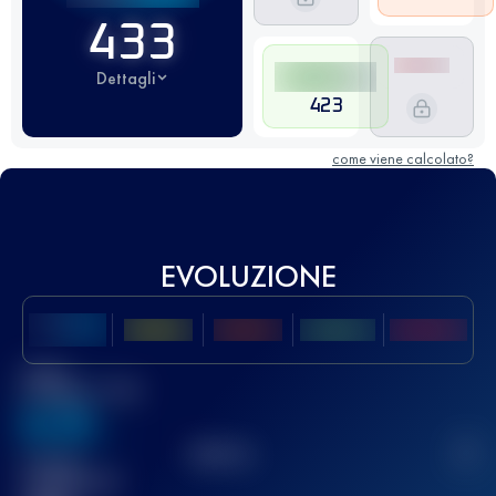
433
Dettagli
423
come viene calcolato?
EVOLUZIONE
Miglior
punteggio UTMB
636
TOP
10
2
Gara(e)
completata(e)