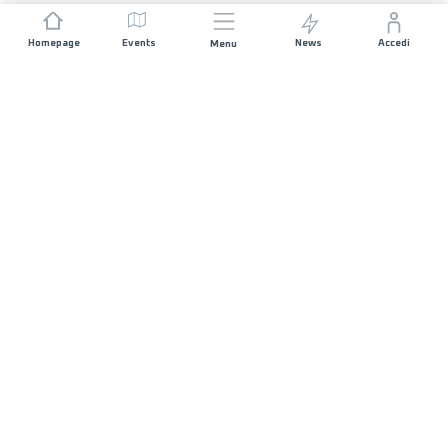
Homepage
Events
News
Accedi
Menu
UNISCITI A NOI
Sponsorizzazioni
Direttori di corsa