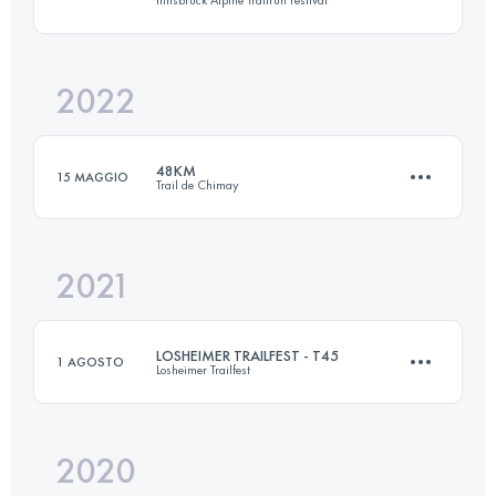
33.4 KM
1250 M+
2022
67 KM
1790 M+
Accedi per visualizzare l'UTMB Index
48KM
15 MAGGIO
Trail de Chimay
Accedi per visualizzare l'UTMB Index
2021
48.6 KM
1580 M+
LOSHEIMER TRAILFEST - T45
1 AGOSTO
Losheimer Trailfest
Accedi per visualizzare l'UTMB Index
2020
47.3 KM
1670 M+