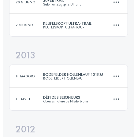
SUPERTRAIL
20 GIUGNO
Salomon Zugspitz Ultratrail
69 KM
3000 M+
KEUFELSKOPF ULTRA-TRAIL
7 GIUGNO
KEUFELSKOPF ULTRA-TOUR
60 KM
2973 M+
Accedi per visualizzare l'UTMB Index
2013
85 KM
3400 M+
Accedi per visualizzare l'UTMB Index
BODEFELDER HOLLENLAUF 101KM
11 MAGGIO
BODEFELDER HOLLENLAUF
Accedi per visualizzare l'UTMB Index
DÉFI DES SEIGNEURS
13 APRILE
Courses nature de Niederbronn
101 KM
2100 M+
2012
73 KM
2550 M+