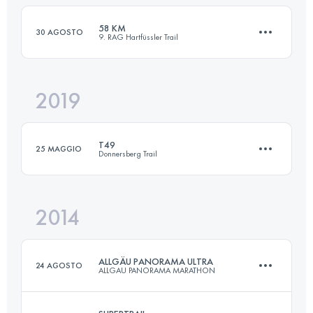
58 KM
30 AGOSTO
9. RAG Hartfüssler Trail
Accedi per visualizzare l'UTMB Index
2019
59 KM
1800 M+
T49
25 MAGGIO
Donnersberg Trail
Accedi per visualizzare l'UTMB Index
2014
49 KM
2080 M+
ALLGÄU PANORAMA ULTRA
24 AGOSTO
ALLGAU PANORAMA MARATHON
Accedi per visualizzare l'UTMB Index