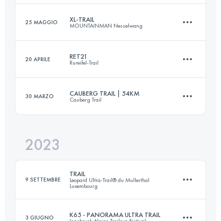
Accedi per visualizzare l'UTMB Index
XL-TRAIL
25 MAGGIO
MOUNTAINMAN Nesselwang
42 KM
2434 M+
Accedi per visualizzare l'UTMB Index
RET21
20 APRILE
Rureifel-Trail
42 KM
2668 M+
Accedi per visualizzare l'UTMB Index
CAUBERG TRAIL | 54KM
30 MARZO
Cauberg Trail
21 KM
850 M+
Accedi per visualizzare l'UTMB Index
2023
54 KM
1400 M+
Accedi per visualizzare l'UTMB Index
TRAIL
9 SETTEMBRE
Leopard Ultra-Trail® du Mullerthal
Luxembourg
Accedi per visualizzare l'UTMB Index
K65 - PANORAMA ULTRA TRAIL
3 GIUGNO
Innsbruck Alpine Trailrun Festival