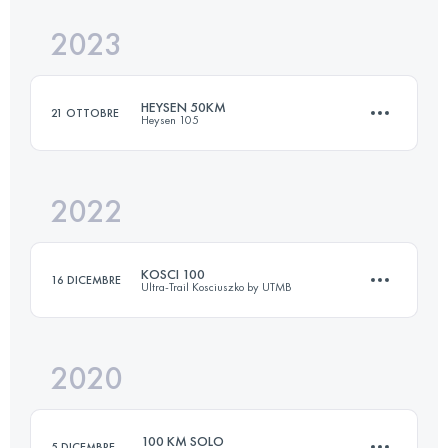
Accedi per visualizzare l'UTMB Index
2023
50 KM
2400 M+
Accedi per visualizzare l'UTMB Index
HEYSEN 50KM
21 OTTOBRE
Heysen 105
Accedi per visualizzare l'UTMB Index
2022
50 KM
1278 M+
KOSCI 100
16 DICEMBRE
Ultra-Trail Kosciuszko by UTMB
Accedi per visualizzare l'UTMB Index
2020
97.8 KM
1850 M+
100 KM SOLO
5 DICEMBRE