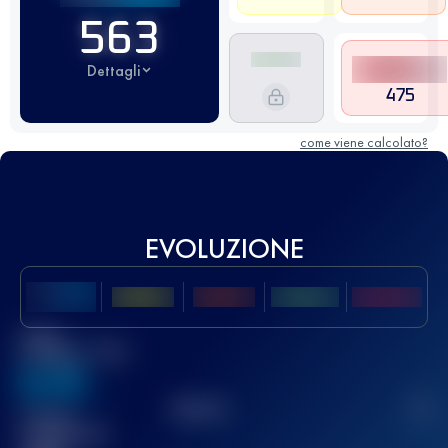
563
Dettagli
475
come viene calcolato?
EVOLUZIONE
Miglior
punteggio UTMB
636
TOP
10
2
Gara(e)
completata(e)