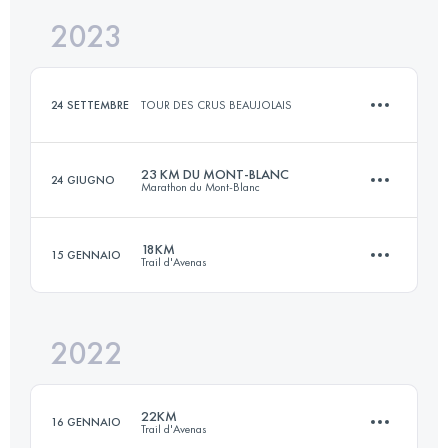
2023
12.1 KM
488 M+
Accedi per visualizzare l'UTMB Index
24 SETTEMBRE
TOUR DES CRUS BEAUJOLAIS
Accedi per visualizzare l'UTMB Index
23 KM DU MONT-BLANC
24 GIUGNO
Marathon du Mont-Blanc
12 KM
200 M+
18KM
15 GENNAIO
Trail d'Avenas
23.6 KM
1590 M+
Accedi per visualizzare l'UTMB Index
2022
18.9 KM
1021 M+
Accedi per visualizzare l'UTMB Index
22KM
16 GENNAIO
Trail d'Avenas