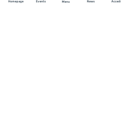
Homepage
Events
News
Accedi
Menu
UNISCITI A NOI
Sponsorizzazioni
Direttori di corsa