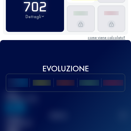
702
Dettagli
come viene calcolato?
EVOLUZIONE
Miglior
punteggio UTMB
636
TOP
10
2
Gara(e)
completata(e)