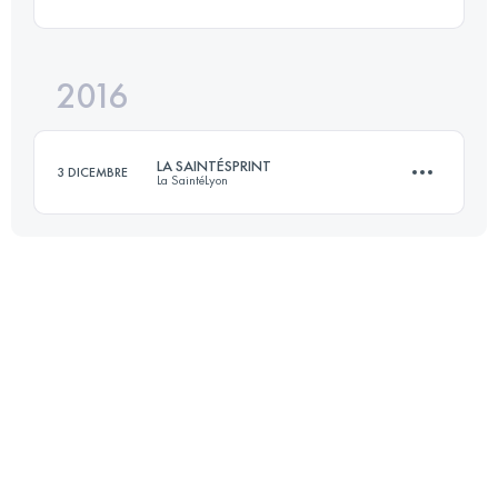
Accedi per visualizzare l'UTMB Index
2016
23 KM
400 M+
LA SAINTÉSPRINT
3 DICEMBRE
La SaintéLyon
Accedi per visualizzare l'UTMB Index
22 KM
400 M+
Accedi per visualizzare l'UTMB Index