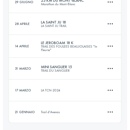
23 KM DU MONT-BLANC
29 GIUGNO
Marathon du Mont-Blanc
15 KM
600 M+
Accedi per visualizzare l'UTMB Index
LA SAINT JU 18
28 APRILE
LA SAINT JU TRAIL
23.6 KM
1590 M+
Accedi per visualizzare l'UTMB Index
LE JEROBOAM 18 K
14 APRILE
TRAIL DES FOULEES BEAUJOLAISES "In
Fleurie"
18 KM
900 M+
Accedi per visualizzare l'UTMB Index
MINI SANGLIER 15
31 MARZO
TRAIL DU SANGLIER
18 KM
835 M+
Accedi per visualizzare l'UTMB Index
17 MARZO
LA TCN-2024
15 KM
700 M+
Accedi per visualizzare l'UTMB Index
21 GENNAIO
Trail d'Avenas
10 KM
350 M+
Accedi per visualizzare l'UTMB Index