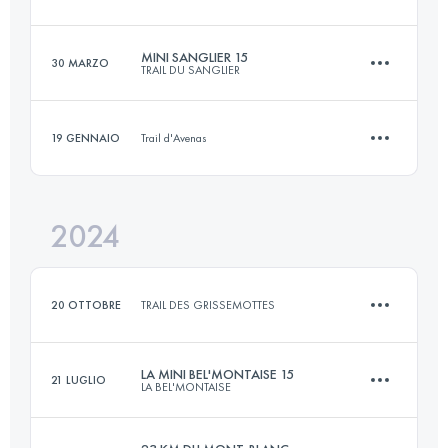
18 KM
900 M+
MINI SANGLIER 15
30 MARZO
TRAIL DU SANGLIER
18 KM
835 M+
Accedi per visualizzare l'UTMB Index
19 GENNAIO
Trail d'Avenas
15 KM
700 M+
Accedi per visualizzare l'UTMB Index
2024
12.3 KM
400 M+
Accedi per visualizzare l'UTMB Index
20 OTTOBRE
TRAIL DES GRISSEMOTTES
Accedi per visualizzare l'UTMB Index
LA MINI BEL'MONTAISE 15
21 LUGLIO
LA BEL'MONTAISE
12 KM
360 M+