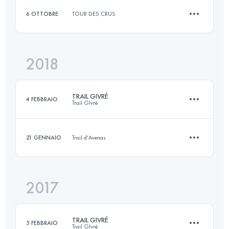
6 OTTOBRE
TOUR DES CRUS
Accedi per visualizzare l'UTMB Index
2018
12 KM
200 M+
TRAIL GIVRÉ
4 FEBBRAIO
Trail GIvré
Accedi per visualizzare l'UTMB Index
21 GENNAIO
Trail d'Avenas
23.2 KM
440 M+
2017
12 KM
520 M+
Accedi per visualizzare l'UTMB Index
TRAIL GIVRÉ
5 FEBBRAIO
Trail GIvré