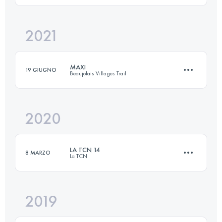
Accedi per visualizzare l'UTMB Index
2021
22 KM
856 M+
MAXI
19 GIUGNO
Beaujolais Villages Trail
Accedi per visualizzare l'UTMB Index
2020
28 KM
1799 M+
LA TCN 14
8 MARZO
La TCN
Accedi per visualizzare l'UTMB Index
2019
14 KM
610 M+