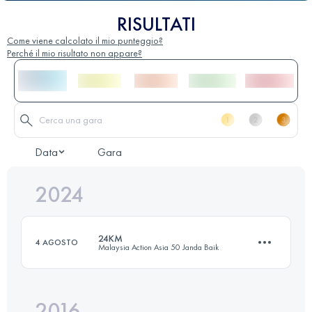
RISULTATI
Come viene calcolato il mio punteggio?
Perché il mio risultato non appare?
Data
Gara
2024
24KM
4 AGOSTO
Malaysia Action Asia 50 Janda Baik
2016
23 KM
1030 M+