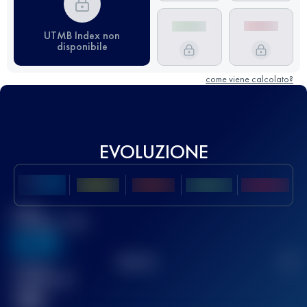
UTMB Index non
disponibile
come viene calcolato?
EVOLUZIONE
Miglior
punteggio UTMB
636
TOP
10
2
Gara(e)
completata(e)
32