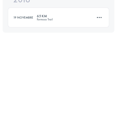
65 KM
19 NOVEMBRE
Formosa Trail
Accedi per visualizzare l'UTMB Index
65.7 KM
3700 M+
Accedi per visualizzare l'UTMB Index