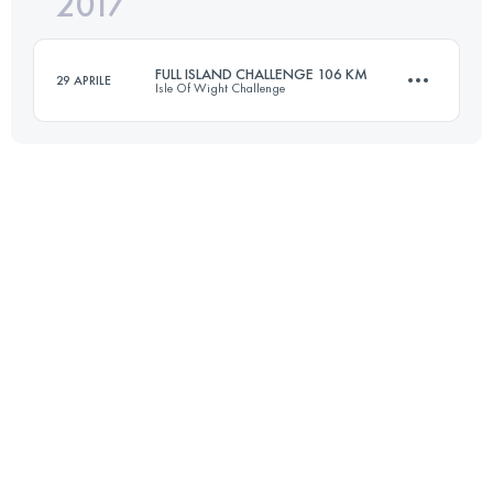
2017
21.1 KM
1180 M+
FULL ISLAND CHALLENGE 106 KM
29 APRILE
Isle Of Wight Challenge
Accedi per visualizzare l'UTMB Index
105.5 KM
2040 M+
Accedi per visualizzare l'UTMB Index