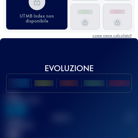
UTMB Index non
disponibile
come viene calcolato?
EVOLUZIONE
Miglior
punteggio UTMB
636
TOP
10
2
Gara(e)
completata(e)
32