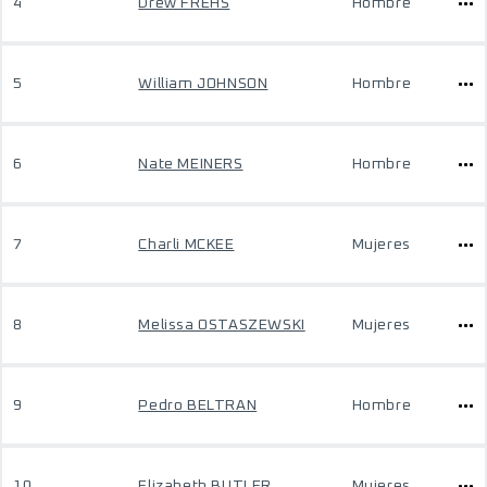
4
Drew FREHS
Hombre
5
William JOHNSON
Hombre
6
Nate MEINERS
Hombre
7
Charli MCKEE
Mujeres
8
Melissa OSTASZEWSKI
Mujeres
9
Pedro BELTRAN
Hombre
10
Elizabeth BUTLER
Mujeres