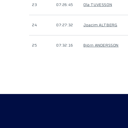
23
07:26:45
Ola TUVESSON
24
07:27:32
Joacim ALTBERG
25
07:32:16
Björn ANDERSSON