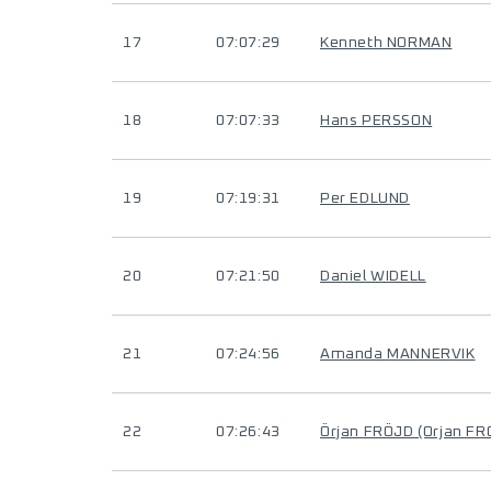
17
07:07:29
Kenneth NORMAN
18
07:07:33
Hans PERSSON
19
07:19:31
Per EDLUND
20
07:21:50
Daniel WIDELL
21
07:24:56
Amanda MANNERVIK
22
07:26:43
Örjan FRÖJD (Orjan FR