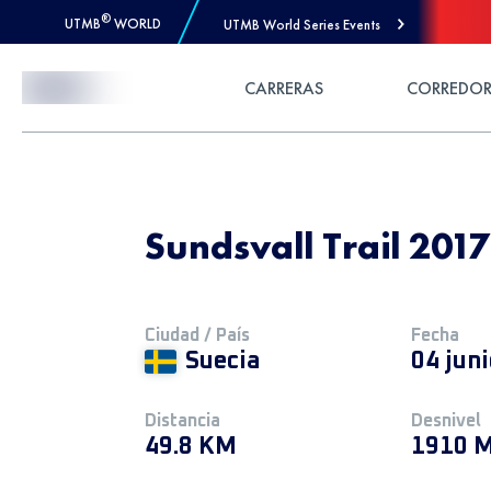
®
UTMB
WORLD
UTMB World Series Events
Skip to Content
CARRERAS
CORREDOR
Sundsvall Trail 201
Ciudad / País
Fecha
Suecia
04 jun
Distancia
Desnivel
49.8 KM
1910 