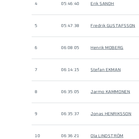
4
05:46:40
Erik SANDH
5
05:47:38
Fredrik GUSTAFSSON
6
06:08:05
Henrik MOBERG
7
06:14:15
Stefan EKMAN
8
06:35:05
Jarmo KAMMONEN
9
06:35:37
Jonas HENRIKSSON
10
06:36:21
Ola LINDSTRÖM