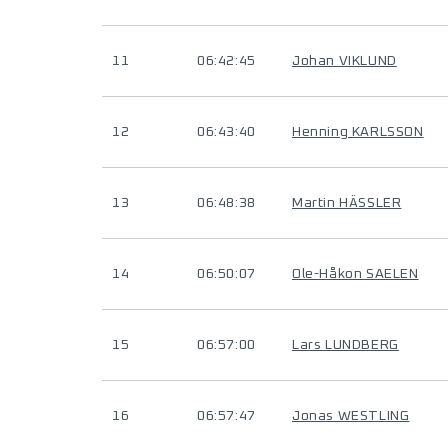
11
06:42:45
Johan VIKLUND
12
06:43:40
Henning KARLSSON
13
06:48:38
Martin HÄSSLER
14
06:50:07
Ole-Håkon SAELEN
15
06:57:00
Lars LUNDBERG
16
06:57:47
Jonas WESTLING