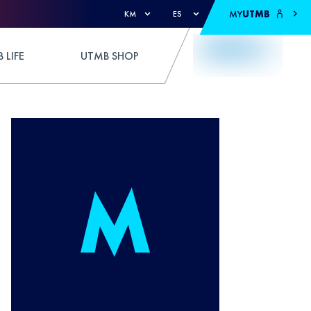
MY
UTMB
KM
ES
 LIFE
UTMB SHOP