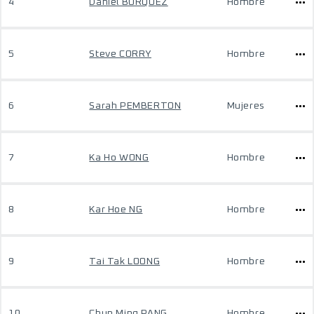
4
Daniel BORQUEZ
Hombre
5
Steve CORRY
Hombre
6
Sarah PEMBERTON
Mujeres
7
Ka Ho WONG
Hombre
8
Kar Hoe NG
Hombre
9
Tai Tak LOONG
Hombre
10
Chun Ming PANG
Hombre