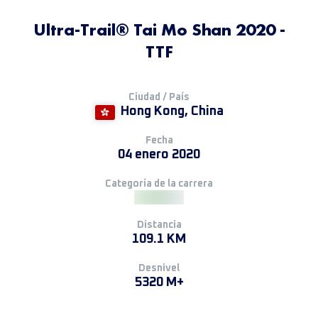
Ultra-Trail® Tai Mo Shan 2020 -
TTF
Ciudad / País
Hong Kong, China
Fecha
04 enero 2020
Categoría de la carrera
Distancia
109.1 KM
Desnivel
5320 M+