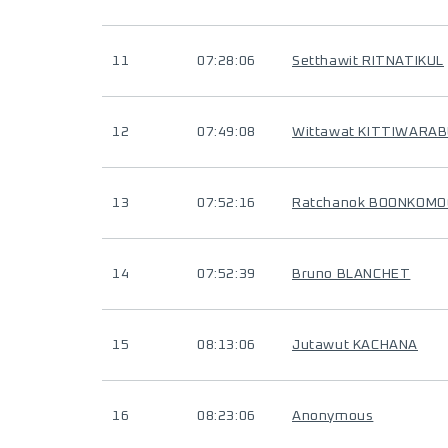
11
07:28:06
Setthawit RITNATIKUL
12
07:49:08
Wittawat KITTIWARA
13
07:52:16
Ratchanok BOONKOM
14
07:52:39
Bruno BLANCHET
15
08:13:06
Jutawut KACHANA
16
08:23:06
Anonymous