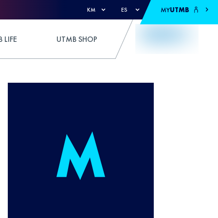
MY
UTMB
KM
ES
 LIFE
UTMB SHOP