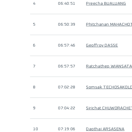
4
06:40:51
Preecha BUALUANG
5
06:50:39
Phitchanan MAHACHO
6
06:57:46
Geoffroy DASSE
7
06:57:57
Ratchathep WIANSAT
8
07:02:28
Somsak TECHOSAKOL
9
07:04:22
Sirichat CHUWORACHE
10
07:19:06
Daothai ARSASENA