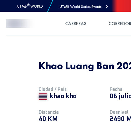
®
UTMB
WORLD
UTMB World Series Events
Skip to Content
CARRERAS
CORREDOR
Khao Luang Ban 20
Ciudad / País
Fecha
khao kho
06 juli
Distancia
Desnivel
40 KM
2490 