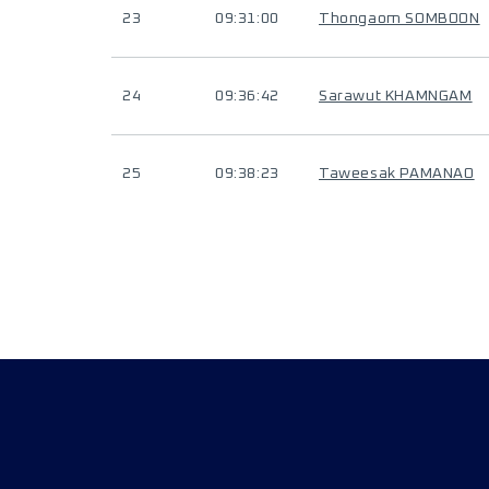
23
09:31:00
Thongaom SOMBOON
24
09:36:42
Sarawut KHAMNGAM
25
09:38:23
Taweesak PAMANAO