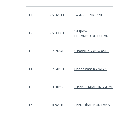
11
26:32:11
Santi JEENKLANG
Suppawat
12
26:33:01
THEAMSRIRUTCHANE
13
27:26:40
Kunawut SRISWASDI
14
27:50:31
Thanawee KANJAK
15
28:38:52
Sutat THAMRONGSOM
16
28:52:10
Jeeraphan NONTAKA