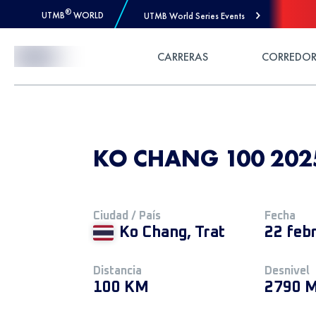
®
UTMB
WORLD
UTMB World Series Events
Skip to Content
CARRERAS
CORREDOR
KO CHANG 100 2025
Ciudad / País
Fecha
Ko Chang, Trat
22 feb
Distancia
Desnivel
100 KM
2790 