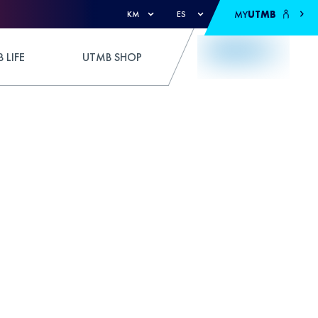
MY
UTMB
KM
ES
 LIFE
UTMB SHOP