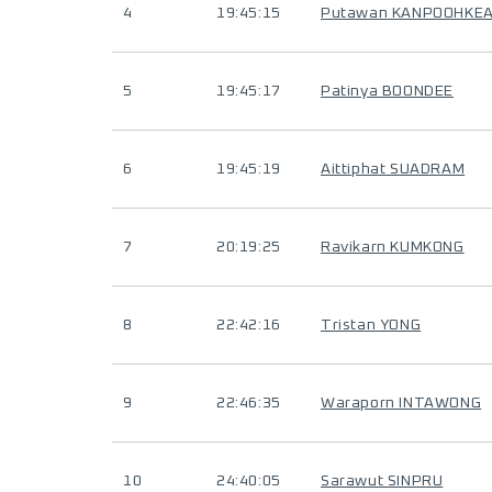
4
19:45:15
Putawan KANPOOHKE
5
19:45:17
Patinya BOONDEE
6
19:45:19
Aittiphat SUADRAM
7
20:19:25
Ravikarn KUMKONG
8
22:42:16
Tristan YONG
9
22:46:35
Waraporn INTAWONG
10
24:40:05
Sarawut SINPRU