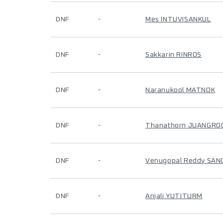
DNF
-
Mes INTUVISANKUL
DNF
-
Sakkarin RINROS
DNF
-
Naranukool MATNOK
DNF
-
Thanathorn JUANGR
DNF
-
Venugopal Reddy SAN
DNF
-
Anjali YUTITURM