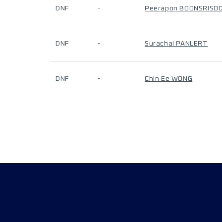
DNF
-
Peerapon BOONSRISO
DNF
-
Surachai PANLERT
DNF
-
Chin Ee WONG