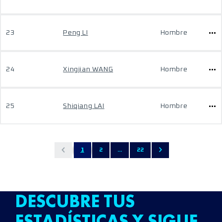
23
Peng LI
Hombre
24
Xingjian WANG
Hombre
25
Shiqiang LAI
Hombre
1
2
...
22
DESCUBRE TUS
ESTADÍSTICAS Y SIGUE