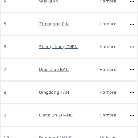
4
Wei QIAN
Hombre
5
Zhengang QIN
Hombre
6
Shengchong CHEN
Hombre
7
Qianchao BAO
Hombre
8
Qingdong TAN
Hombre
9
Liangjun ZHANG
Hombre