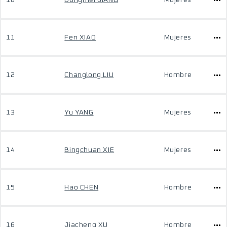
10
Dongmei JIANG
Mujeres
11
Fen XIAO
Mujeres
12
Changlong LIU
Hombre
13
Yu YANG
Mujeres
14
Bingchuan XIE
Mujeres
15
Hao CHEN
Hombre
16
Jiacheng XU
Hombre